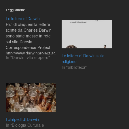
Leggi anche
Le lettere di Darwin
Piu' di cinquemila lettere
scritte da Charles Darwin
sono state messe in rete
sul sito Darwin
Correspondence Project
http://www.darwinproject.ac
Le lettere di Darwin sulla
In "Darwin: vita e opere"
.uk/, un progetto collegato
religione
al database Darwin Online
In "Biblioteca"
della Cambridge university
library. Le lettere rivelano
molti aspetti della
personalita' e delle
scoperte del padre della
teoria dell'evoluzione per
selezione naturale. Sono
disponibili…
I cirripedi di Darwin
In "Biologia Cultura e