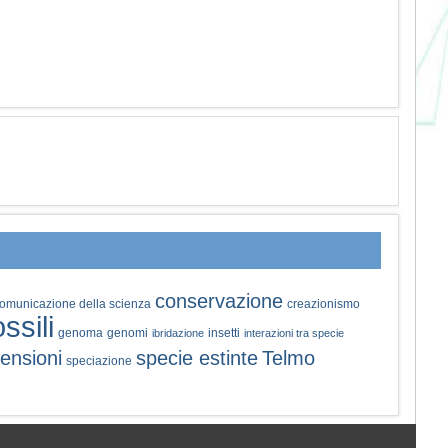
conservazione
omunicazione della scienza
creazionismo
ossili
genoma
genomi
insetti
ibridazione
interazioni tra specie
ensioni
specie estinte
Telmo
speciazione