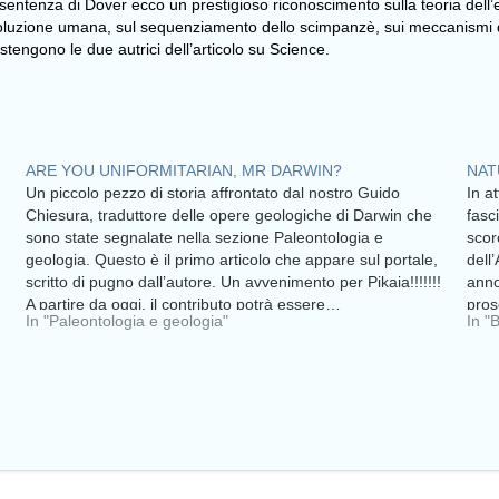
ntenza di Dover ecco un prestigioso riconoscimento sulla teoria del
luzione umana, sul sequenziamento dello scimpanzè, sui meccanismi di s
tengono le due autrici dell’articolo su Science.
ARE YOU UNIFORMITARIAN, MR DARWIN?
NAT
Un piccolo pezzo di storia affrontato dal nostro Guido
In a
Chiesura, traduttore delle opere geologiche di Darwin che
fasc
sono state segnalate nella sezione Paleontologia e
scorc
geologia. Questo è il primo articolo che appare sul portale,
dell
scritto di pugno dall’autore. Un avvenimento per Pikaia!!!!!!!
ann
A partire da oggi, il contributo potrà essere…
pros
In "Paleontologia e geologia"
In "
mond