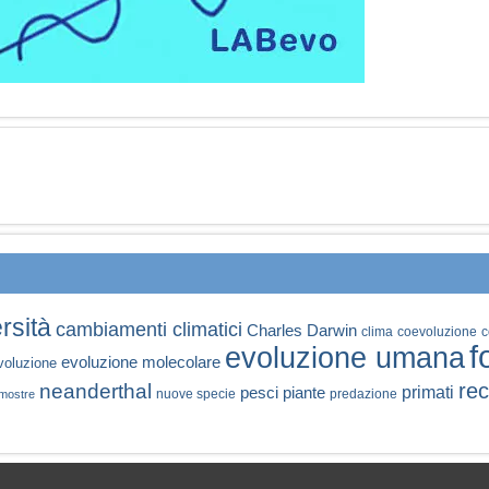
rsità
cambiamenti climatici
Charles Darwin
clima
coevoluzione
c
f
evoluzione umana
evoluzione molecolare
voluzione
rec
neanderthal
primati
pesci
piante
nuove specie
predazione
mostre