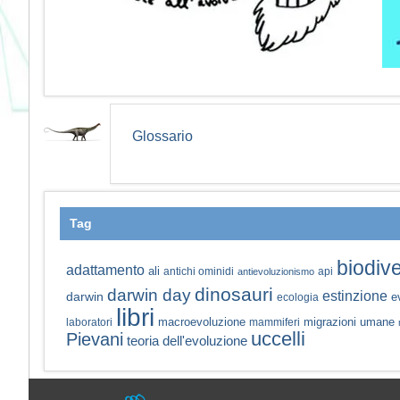
Glossario
Tag
biodive
adattamento
ali
antichi ominidi
api
antievoluzionismo
dinosauri
darwin day
estinzione
darwin
e
ecologia
libri
macroevoluzione
migrazioni umane
laboratori
mammiferi
uccelli
Pievani
teoria dell'evoluzione