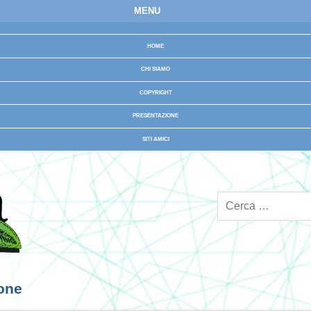
MENU
HOME
CHI SIAMO
COPYRIGHT
PRESENTAZIONE
SITI AMICI
ione