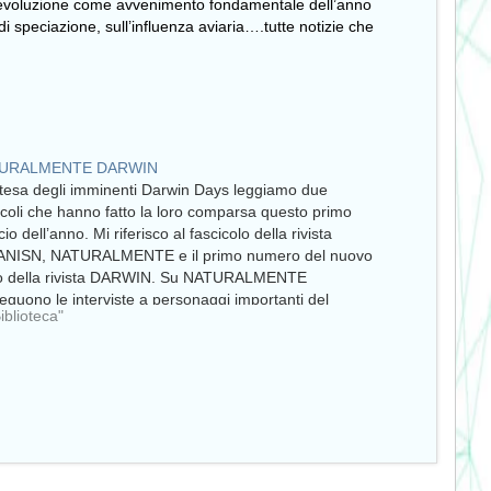
l’evoluzione come avvenimento fondamentale dell’anno
peciazione, sull’influenza aviaria….tutte notizie che
URALMENTE DARWIN
ttesa degli imminenti Darwin Days leggiamo due
icoli che hanno fatto la loro comparsa questo primo
io dell’anno. Mi riferisco al fascicolo della rivista
’ANISN, NATURALMENTE e il primo numero del nuovo
o della rivista DARWIN. Su NATURALMENTE
eguono le interviste a personaggi importanti del
Biblioteca"
o naturalistico italiano. In…