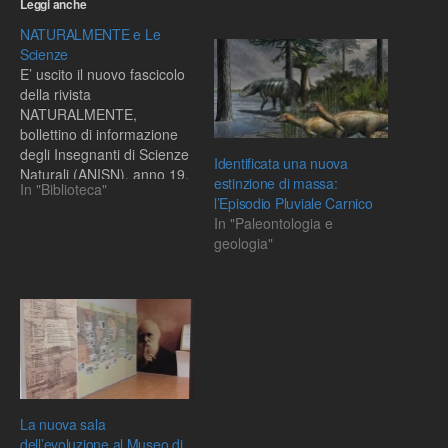
Leggi anche
NATURALMENTE e Le
Scienze
E’ uscito il nuovo fascicolo
della rivista
NATURALMENTE,
bollettino di informazione
degli Insegnanti di Scienze
Identificata una nuova
Naturali (ANISN), anno 19,
estinzione di massa:
In "Biblioteca"
n. 2, maggio 2006, che
l’Episodio Pluviale Carnico
contiene gli articoli (una
In "Paleontologia e
selezione):P. Ramellini,
geologia"
Verso una nuova biologia:
cenobiologia e
simbiologiaL. Cozzi, La
rivoluzione degli RNA-1: la
RNAiF. Santini, Origine ed
evoluzione dei
TetraodontiformiT.…
La nuova sala
dell’evoluzione al Museo di