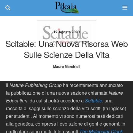
12 Agosto 2009
Scitable: Una Nuova Risorsa Web
Sulle Scienze Della Vita
Mauro Mandrioli
Il
Nature Publishing Group
ha recentemente annunciato
la pubblicazione di una nuova sezione chiamata
Nature
Education
, da cui si potrà accedere a
Scitable
, una
raccolta di saggi sulle scienze della vita scritti (in inglese)
per studenti. Al momento vi sono numerosi testi dedicati
alla genetica, compresa l’evoluzione di geni e genomi. In
particolare sono molto interessanti
The Molecular Clock