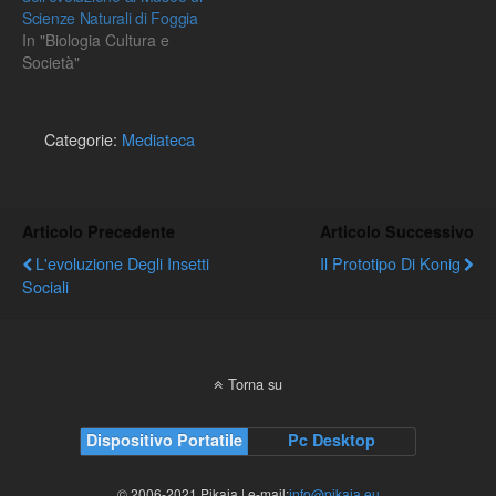
Scienze Naturali di Foggia
In "Biologia Cultura e
Società"
Categorie:
Mediateca
Articolo Precedente
Articolo Successivo
L'evoluzione Degli Insetti
Il Prototipo Di Konig
Sociali
Torna su
Dispositivo Portatile
Pc Desktop
© 2006-2021 Pikaia | e-mail:
info@pikaia.eu