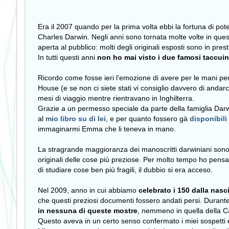
Era il 2007 quando per la prima volta ebbi la fortuna di pote
Charles Darwin
.
Negli anni sono tornata molte volte in ques
aperta al pubblico: molti degli originali esposti sono in pres
In tutti questi anni
non ho mai visto i due famosi taccuin
Ricordo come fosse ieri l’emozione di avere per le mani per 
House (e se non ci siete stati vi consiglio davvero di andar
mesi di viaggio mentre rientravano in Inghilterra.
Grazie a un permesso
speciale da parte della famiglia Darw
al
mio libro su di lei
, e per quanto fossero gà
disponibili
immaginarmi Emma che li teneva in mano.
La stragrande maggioranza dei manoscritti darwiniani son
originali delle cose più preziose. Per molto tempo ho pensa
di studiare cose ben più fragili, il dubbio si era acceso.
Nel 2009, anno in cui abbiamo
celebrato i 150 dalla nasc
che questi preziosi documenti fossero andati persi. Durante 
in nessuna di queste mostre
, nemmeno in quella della C
Questo aveva in un certo senso confermato i miei sospetti e