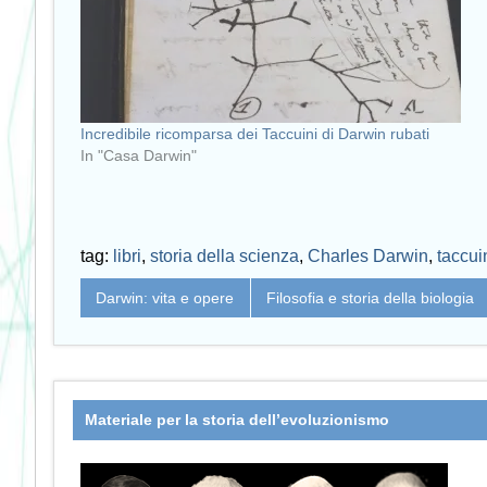
Incredibile ricomparsa dei Taccuini di Darwin rubati
In "Casa Darwin"
tag:
libri
,
storia della scienza
,
Charles Darwin
,
taccui
Darwin: vita e opere
Filosofia e storia della biologia
Materiale per la storia dell’evoluzionismo