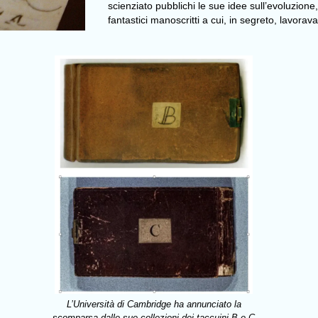
scienziato pubblichi le sue idee sull’evoluzione
fantastici manoscritti a cui, in segreto, lavor
L’Università di Cambridge ha annunciato la
scomparsa dalle sue collezioni dei taccuini B e C