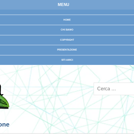
MENU
HOME
CHI SIAMO
COPYRIGHT
PRESENTAZIONE
SITI AMICI
ione