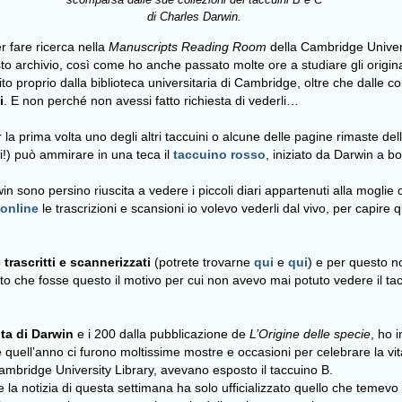
di Charles Darwin.
r fare ricerca nella
Manuscripts Reading Room
della
Cambridge Univers
to archivio, così come ho anche passato molte ore a studiare gli original
tito proprio dalla biblioteca universitaria di Cambridge, oltre che dalle co
i
. E non perché non avessi fatto richiesta di vederli…
la prima volta uno degli altri taccuini o alcune delle pagine rimaste de
ci!) può ammirare in una teca il
taccuino rosso
, iniziato da Darwin a b
in sono persino riuscita a vedere i piccoli diari appartenuti alla moglie 
 online
le trascrizioni e scansioni io volevo vederli dal vivo, per capire
o
trascritti e scannerizzati
(potrete trovarne
qui
e
qui
) e per questo n
to che fosse questo il motivo per cui non avevo mai potuto vedere il t
ita di Darwin
e i 200 dalla pubblicazione de
L’Origine delle specie
, ho 
quell’anno ci furono moltissime mostre e occasioni per celebrare la vita
ambridge University Library, avevano esposto il taccuino B.
 la notizia di questa settimana ha solo ufficializzato quello che temevo