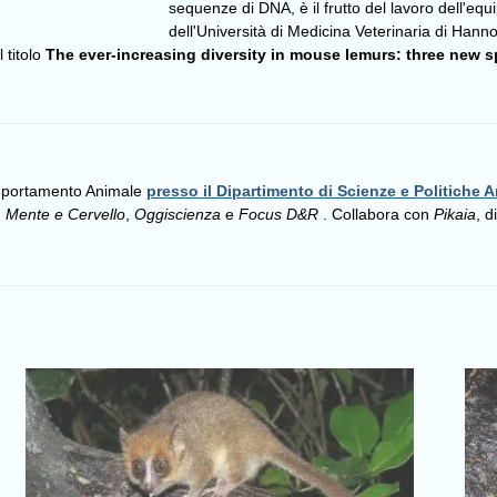
sequenze di DNA, è il frutto del lavoro dell'equi
dell'Università di Medicina Veterinaria di Hannove
l titolo
The ever-increasing diversity in mouse lemurs: three new 
omportamento Animale
presso il Dipartimento di Scienze e Politiche A
,
Mente e Cervello
,
Oggiscienza
e
Focus D&R
. Collabora con
Pikaia
, d