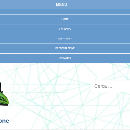
MENU
HOME
CHI SIAMO
COPYRIGHT
PRESENTAZIONE
SITI AMICI
ione