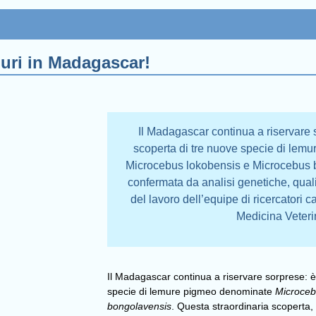
muri in Madagascar!
Il Madagascar continua a riservare so
scoperta di tre nuove specie di lem
Microcebus lokobensis e Microcebus b
confermata da analisi genetiche, qual
del lavoro dell’equipe di ricercatori c
Medicina Veteri
Il Madagascar continua a riservare sorprese: è d
specie di lemure pigmeo denominate
Microceb
bongolavensis
. Questa straordinaria scoperta,