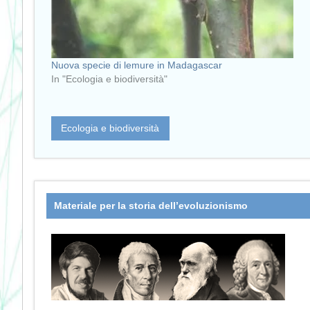
Nuova specie di lemure in Madagascar
In "Ecologia e biodiversità"
Ecologia e biodiversità
Materiale per la storia dell’evoluzionismo