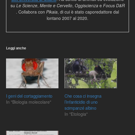
su
Le Scienze
,
Mente e Cervello
,
Oggiscienza
e
Focus D&R
. Collabora con
Pikaia
, di cui è stato caporedattore dal
lontano 2007 al 2020.
Leggi anche
I geni del cortaggiamento
Che cosa ci insegna
In "Biologia molecolare"
l’infanticidio di uno
scimpanzé albino
In "Etologia"