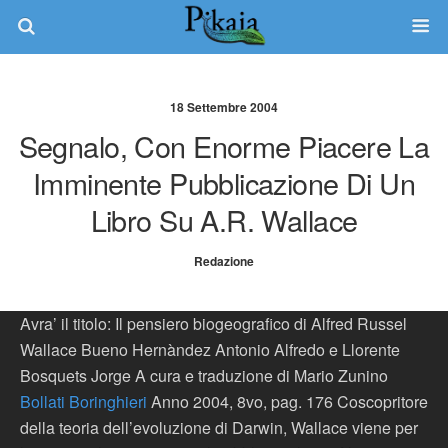
18 Settembre 2004
Segnalo, Con Enorme Piacere La
Imminente Pubblicazione Di Un
Libro Su A.R. Wallace
Redazione
Avra’ il titolo: Il pensiero biogeografico di Alfred Russel
Wallace Bueno Hernàndez Antonio Alfredo e Llorente
Bosquets Jorge A cura e traduzione di Mario Zunino
Bollati Boringhieri
Anno 2004, 8vo, pag. 176 Coscopritore
della teoria dell’evoluzione di Darwin, Wallace viene per