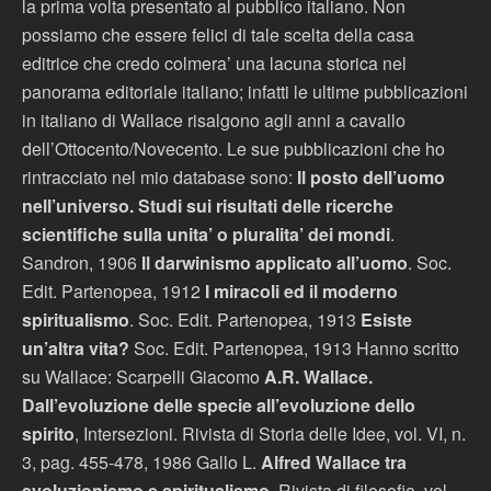
la prima volta presentato al pubblico italiano. Non
possiamo che essere felici di tale scelta della casa
editrice che credo colmera’ una lacuna storica nel
panorama editoriale italiano; infatti le ultime pubblicazioni
in italiano di Wallace risalgono agli anni a cavallo
dell’Ottocento/Novecento. Le sue pubblicazioni che ho
rintracciato nel mio database sono:
Il posto dell’uomo
nell’universo. Studi sui risultati delle ricerche
scientifiche sulla unita’ o pluralita’ dei mondi
.
Sandron, 1906
Il darwinismo applicato all’uomo
. Soc.
Edit. Partenopea, 1912
I miracoli ed il moderno
spiritualismo
. Soc. Edit. Partenopea, 1913
Esiste
un’altra vita?
Soc. Edit. Partenopea, 1913 Hanno scritto
su Wallace: Scarpelli Giacomo
A.R. Wallace.
Dall’evoluzione delle specie all’evoluzione dello
spirito
, Intersezioni. Rivista di Storia delle Idee, vol. VI, n.
3, pag. 455-478, 1986 Gallo L.
Alfred Wallace tra
evoluzionismo e spiritualismo
, Rivista di filosofia, vol.