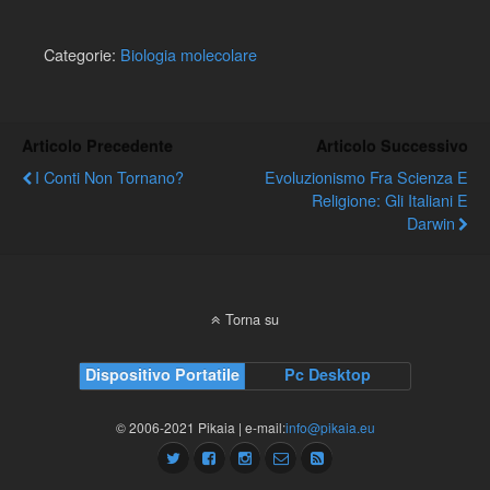
xenopo liscio, un anfibio
africano, ai topi, agli
umani) del gene della
Categorie:
Biologia molecolare
melanopsina (Opn4), un
fotopigmento presente in
alcuni fotorecettori interni
della…
Articolo Precedente
Articolo Successivo
I Conti Non Tornano?
Evoluzionismo Fra Scienza E
Religione: Gli Italiani E
Darwin
Torna su
Dispositivo Portatile
Pc Desktop
© 2006-2021 Pikaia | e-mail:
info@pikaia.eu