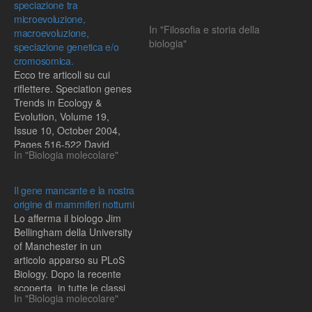
speciazione tra
microevoluzione,
In "Filosofia e storia della
macroevoluzione,
biologia"
speciazione genetica e/o
cromosomica.
Ecco tre articoli su cui
riflettere. Speciation genes
Trends in Ecology &
Evolution, Volume 19,
Issue 10, October 2004,
Pages 516-522 David
In "Biologia molecolare"
Penny and Matthew J.
Phillips Chromosomal
speciation: a reply
Il gene mancante e la nostra
origine di mammiferi notturni
Lo afferma il biologo Jim
Bellingham della University
of Manchester in un
articolo apparso su PLoS
Biology. Dopo la recente
scoperta in tutte le classi
In "Biologia molecolare"
dei vertebrati (dallo