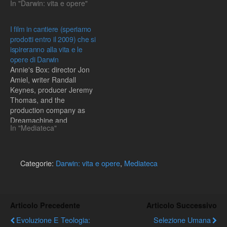
In "Darwin: vita e opere"
.uk/, un progetto collegato
al database Darwin Online
della Cambridge university
I film in cantiere (speriamo
library. Le lettere rivelano
prodotti entro il 2009) che si
molti aspetti della
ispireranno alla vita e le
personalita' e delle
opere di Darwin
scoperte del padre della
Annie's Box: director Jon
teoria dell'evoluzione per
Amiel, writer Randall
selezione naturale. Sono
Keynes, producer Jeremy
disponibili…
Thomas, and the
production company as
Dreamachine and
In "Mediateca"
Recorded Picture
Company (RPC), and the
storyline as "a biog of
Darwin by Randal Keynes,
Categorie:
Darwin: vita e opere
,
Mediateca
the great-great grandson
of the Victorian scientist."
Untitled Charles Darwin
Project, "an intimate
Articolo Precedente
Articolo Successivo
portrait of Charles
Evoluzione E Teologia:
Selezione Umana
Darwin,"…