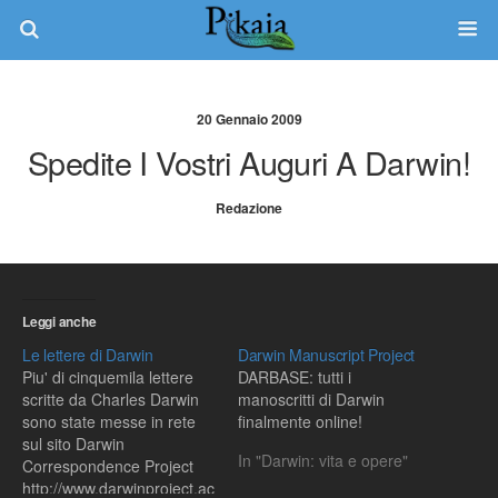
20 Gennaio 2009
Spedite I Vostri Auguri A Darwin!
Redazione
Leggi anche
Le lettere di Darwin
Darwin Manuscript Project
Piu' di cinquemila lettere
DARBASE: tutti i
scritte da Charles Darwin
manoscritti di Darwin
sono state messe in rete
finalmente online!
sul sito Darwin
In "Darwin: vita e opere"
Correspondence Project
http://www.darwinproject.ac