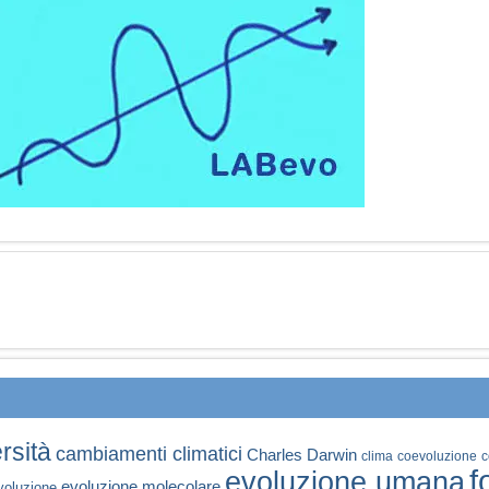
rsità
cambiamenti climatici
Charles Darwin
clima
coevoluzione
c
f
evoluzione umana
evoluzione molecolare
voluzione