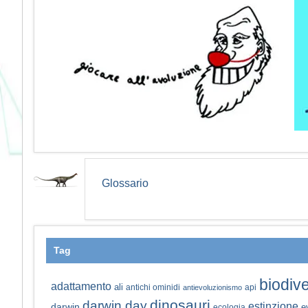
Glossario
Tag
biodive
adattamento
ali
antichi ominidi
api
antievoluzionismo
dinosauri
darwin day
estinzione
darwin
e
ecologia