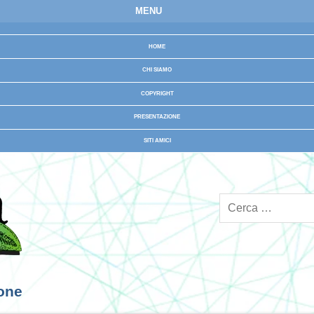
MENU
HOME
CHI SIAMO
COPYRIGHT
PRESENTAZIONE
SITI AMICI
ione