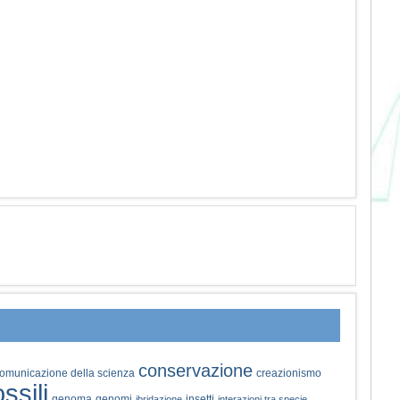
conservazione
omunicazione della scienza
creazionismo
ossili
genoma
genomi
insetti
ibridazione
interazioni tra specie