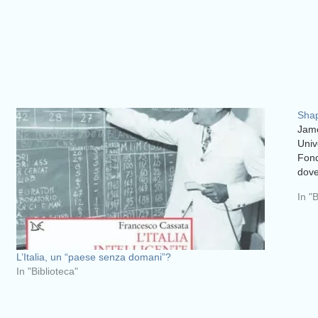
Shap
Jame
Univ
Fond
dove
In "
L’Italia, un “paese senza domani”?
In "Biblioteca"