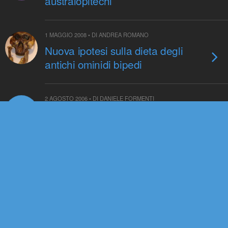
australopitechi
1 MAGGIO 2008 • DI ANDREA ROMANO
Nuova ipotesi sulla dieta degli
antichi ominidi bipedi
2 AGOSTO 2006 • DI DANIELE FORMENTI
AGO
2
Lucy 30 years later
Torna su
Dispositivo Portatile
Pc Desktop
© 2006-2021 Pikaia | e-mail:
info@pikaia.eu