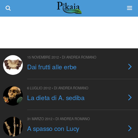
Tag › Australopithecus
15 NOVEMBRE 2012 • DI ANDREA ROMANO
Dai frutti alle erbe
6 LUGLIO 2012 • DI ANDREA ROMANO
La dieta di A. sediba
31 MARZO 2012 • DI ANDREA ROMANO
A spasso con Lucy