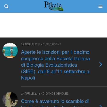
Tag › Filogeografia
23 APRILE 2024 • DI REDAZIONE
Aperte le iscrizioni per il decimo
congresso della Società Italiana
di Biologia Evoluzionistica
(SIBE), dall’8 all’11 settembre a
Napoli
27 APRILE 2016 • DI DAVIDE GENOVESI
Come è avvenuto lo scambio di