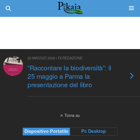
Tag › Renato Bruni
22 MAGGIO 2026 • DI REDAZIONE
“Raccontare la biodiversità”: il
25 maggio a Parma la
presentazione del libro
Torna su
Dispositivo Portatile
Pc Desktop