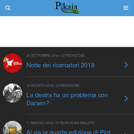
Tag › Scienza E Società
20 SETTEMBRE 2018 • DI REDAZIONE
Notte dei ricercatori 2018
10 AGOSTO 2018 • DI REDAZIONE
La destra ha un problema con
Darwin?
11 MAGGIO 2018 • DI SILVIA KUNA BALLERO
Al via la quarta edizione di Pint