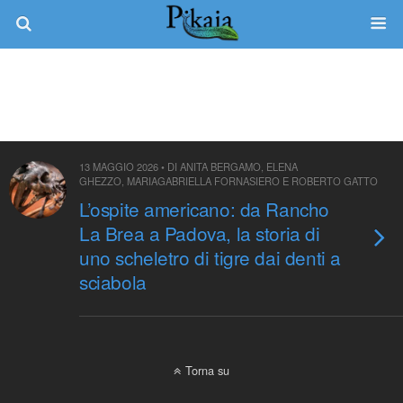
Tag › Smilodon
13 MAGGIO 2026 • DI ANITA BERGAMO, ELENA
GHEZZO, MARIAGABRIELLA FORNASIERO E ROBERTO GATTO
L’ospite americano: da Rancho
La Brea a Padova, la storia di
uno scheletro di tigre dai denti a
sciabola
Torna su