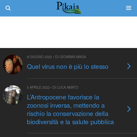
Tag › Zoonosi
8 GIUGNO 2022 • DI GIOVANNI MAGA
Quel virus non è più lo stesso
5 APRILE 2022 • DI LUCA AMATO
L’Antropocene favorisce la
zoonosi inversa, mettendo a
rischio la conservazione della
biodiversità e la salute pubblica