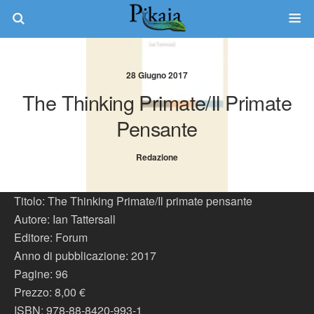
28 Giugno 2017
The Thinking Primate/Il Primate
Pensante
Redazione
Titolo:
The Thinking Primate/Il primate pensante
Autore:
Ian Tattersall
Editore:
Forum
Anno di pubblicazione:
2017
Pagine:
96
Prezzo:
8,00 €
ISBN:
978-88-8420-993-1