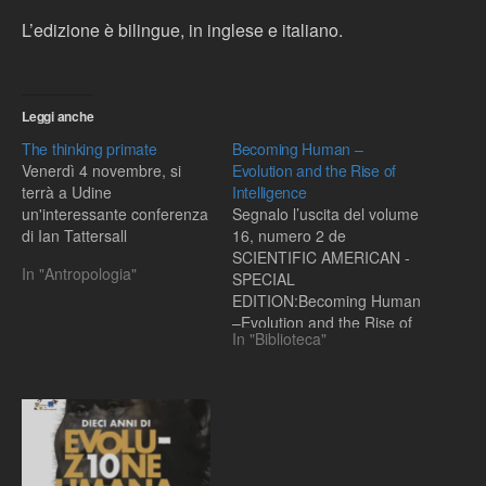
L’edizione è bilingue, in inglese e italiano.
Leggi anche
The thinking primate
Becoming Human –
Venerdì 4 novembre, si
Evolution and the Rise of
terrà a Udine
Intelligence
un'interessante conferenza
Segnalo l’uscita del volume
di Ian Tattersall
16, numero 2 de
SCIENTIFIC AMERICAN -
In "Antropologia"
SPECIAL
EDITION:Becoming Human
–Evolution and the Rise of
In "Biblioteca"
Intelligence.Ecco l'elenco
degli articoli
presenti:CLUES FROM
OUR COUSINSPlanet of
the Apes by Daid
R.BegunBonobo Sex and
Society by Fans B.M. de