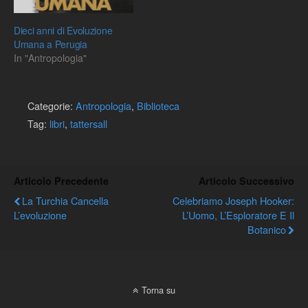
WaalDiet and Primate
evolution by Katharine
Dieci anni di Evoluzione
MiltonWhy Are Some
Umana a Perugia
Animals…
In "Antropologia"
Categorie:
Antropologia
,
Biblioteca
Tag:
libri
,
tattersall
Articolo Precedente
Articolo Successivo
La Turchia Cancella
Celebriamo Joseph Hooker:
L’evoluzione
L’Uomo, L’Esploratore E Il
Botanico
Torna su