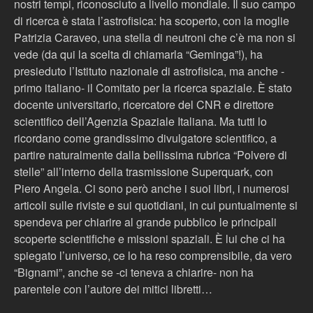
nostri tempi, riconosciuto a livello mondiale. Il suo campo
di ricerca è stata l’astrofisica: ha scoperto, con la moglie
Patrizia Caraveo, una stella di neutroni che c’è ma non si
vede (da qui la scelta di chiamarla “Geminga”!), ha
presieduto l’Istituto nazionale di astrofisica, ma anche -
primo italiano- il Comitato per la ricerca spaziale. È stato
docente universitario, ricercatore del CNR e direttore
scientifico dell’Agenzia Spaziale Italiana. Ma tutti lo
ricordano come grandissimo divulgatore scientifico, a
partire naturalmente dalla bellissima rubrica “Polvere di
stelle” all’interno della trasmissione Superquark, con
Piero Angela. Ci sono però anche i suoi libri, i numerosi
articoli sulle riviste e sui quotidiani, in cui puntualmente si
spendeva per chiarire al grande pubblico le principali
scoperte scientifiche e missioni spaziali. È lui che ci ha
spiegato l’universo, ce lo ha reso comprensibile, da vero
“Bignami”, anche se -ci teneva a chiarire- non ha
parentele con l’autore dei mitici libretti…