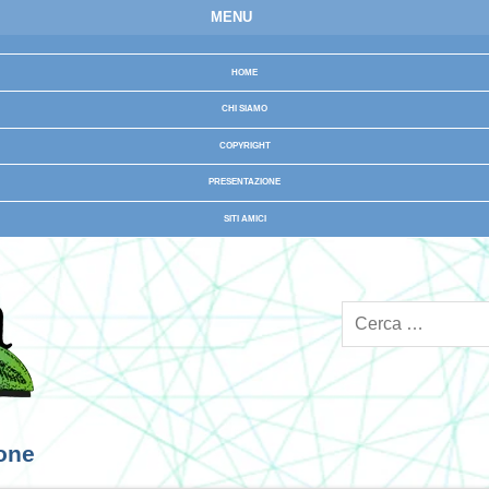
MENU
HOME
CHI SIAMO
COPYRIGHT
PRESENTAZIONE
SITI AMICI
ione