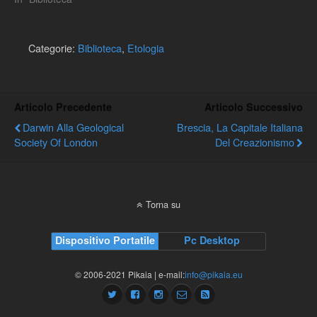
Categorie:
Biblioteca
,
Etologia
Articolo Precedente
Articolo Successivo
Darwin Alla Geological
Brescia, La Capitale Italiana
Society Of London
Del Creazionismo
Torna su
Dispositivo Portatile
Pc Desktop
© 2006-2021 Pikaia | e-mail:
info@pikaia.eu