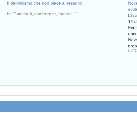
Il darwinismo che non piace a nessuno
Nove
evol
In "Convegni, conferenze, mostre..."
L’Is
14 d
Evol
anco
Nove
prop
In "
e de