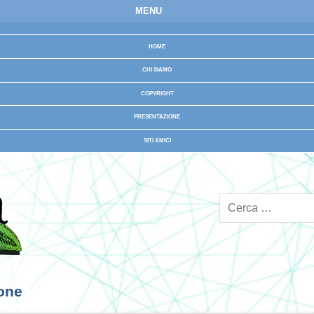
MENU
HOME
CHI SIAMO
COPYRIGHT
PRESENTAZIONE
SITI AMICI
ione