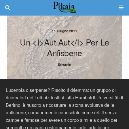
11 Giugno 2011
Un <i>aut Aut</i> Per Le
Anfisbene
Stivanin
Lucertola o serpente? Risolto il dilemma: un gruppo di
ricercatori del Leibniz-Institut, alla Humboldt-Universität di
Berlino, è riuscito a ricostruire la storia evolutiva delle
anfisbene, comunemente conosciute come rettili senza
zampe e famose per avere un corpo simile a quello dei
serpenti e un cranio estremamente forte, adatto per