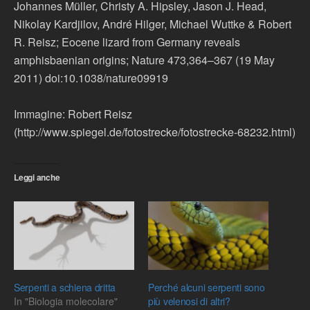
Johannes Müller, Christy A. Hipsley, Jason J. Head,
Nikolay Kardjilov, André Hilger, Michael Wuttke & Robert
R. Reisz; Eocene lizard from Germany reveals
amphisbaenian origins; Nature 473,364–367 (19 May
2011) doi:10.1038/nature09919
Immagine: Robert Reisz
(http://www.spiegel.de/fotostrecke/fotostrecke-68232.html)
Leggi anche
Serpenti a schiena dritta
Perché alcuni serpenti sono
In "Biologia molecolare"
più velenosi di altri?