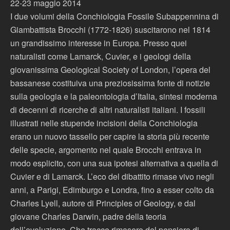
22-23 maggio 2014
I due volumi della Conchiologia Fossile Subappennina di
Giambattista Brocchi (1772-1826) suscitarono nel 1814
un grandissimo interesse in Europa. Presso quei
naturalisti come Lamarck, Cuvier, e i geologi della
giovanissima Geological Society of London, l’opera del
bassanese costituiva una preziosissima fonte di notizie
sulla geologia e la paleontologia d’Italia, sintesi moderna
di decenni di ricerche di altri naturalisti italiani. I fossili
illustrati nelle stupende incisioni della Conchiologia
erano un nuovo tassello per capire la storia più recente
delle specie, argomento nel quale Brocchi entrava in
modo esplicito, con una sua ipotesi alternativa a quella di
Cuvier e di Lamarck. L’eco del dibattito rimase vivo negli
anni, a Parigi, Edimburgo e Londra, fino a esser colto da
Charles Lyell, autore di Principles of Geology, e dal
giovane Charles Darwin, padre della teoria
dell’evoluzione. Che tracce rimasero del pensiero di