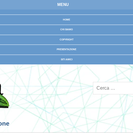
MENU
HOME
CHI SIAMO
COPYRIGHT
PRESENTAZIONE
SITI AMICI
ione