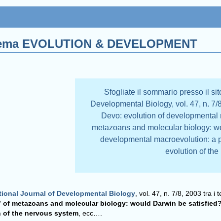
 al tema EVOLUTION & DEVELOPMENT
Sfogliate il sommario presso il sit
Developmental Biology, vol. 47, n. 7/8,
Devo: evolution of developmental
metazoans and molecular biology: wo
developmental macroevolution: a p
evolution of th
tional Journal of Developmental Biology
, vol. 47, n. 7/8, 2003 tra i 
 of metazoans and molecular biology: would Darwin be satisfied
n of the nervous system
, ecc….