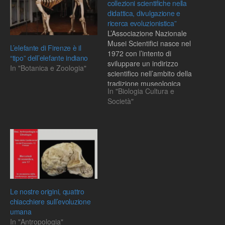
collezioni scientifiche nella
didattica, divulgazione e
ricerca evoluzionistica”
L’Associazione Nazionale
Musei Scientifici nasce nel
L’elefante di Firenze è il
1972 con l’intento di
“tipo” dell’elefante indiano
sviluppare un indirizzo
In "Botanica e Zoologia"
scientifico nell’ambito della
tradizione museologica
In "Biologia Cultura e
italiana. Essa sostiene
Società"
l’eccellenza nello sviluppo
della museologia
scientifica, favorendo la
comunicazione e la
collaborazione tra i musei
allo scopo di sviluppare le
politiche culturali e
operative in ambito
istituzionale.La
Le nostre origini, quattro
conservazione dei…
chiacchiere sull’evoluzione
umana
In "Antropologia"