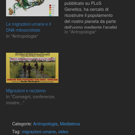
pubblicato su PLoS
Genetics, ha cercato di
ricostruire il popolamento
del nostro pianeta da parte
Le migrazioni umane e il
dell'uomo mediante l'analisi
DNA mitocondriale
In "Antropologia"
di 2.540 marcatori genetici,
In "Antropologia"
in particoare gli SNPs
(single nucleotide
polymorphisms),
polimorfismi di un singolo
nucleotide nella sequenza
di DNA esistenti in alcuni
individui della stessa
specie, su un…
Migrazioni e razzismo
In "Convegni, conferenze,
mostre..."
Categorie:
Antropologia
,
Mediateca
Tag:
migrazioni umane
,
video