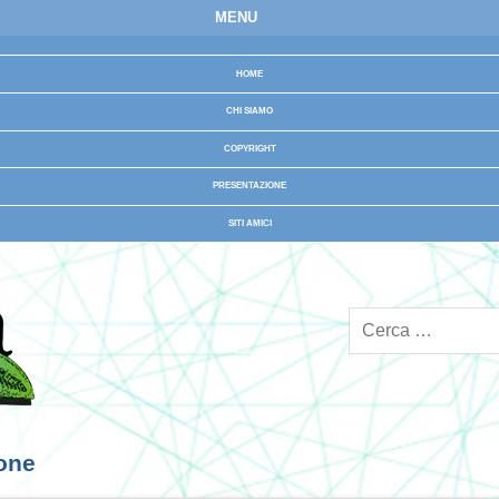
MENU
HOME
CHI SIAMO
COPYRIGHT
PRESENTAZIONE
SITI AMICI
ione