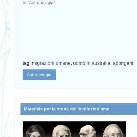
In "Antropologia"
tag:
migrazioni umane
,
uomo in australia
,
aborigeni
Antropologia
Materiale per la storia dell’evoluzionismo