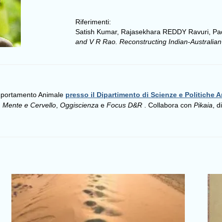
Riferimenti:
Satish Kumar, Rajasekhara REDDY Ravuri, Pa
and V R Rao. Reconstructing Indian-Australian 
omportamento Animale
presso il Dipartimento di Scienze e Politiche A
,
Mente e Cervello
,
Oggiscienza
e
Focus D&R
. Collabora con
Pikaia
, d