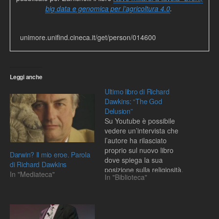
big data e genomica per l’agricoltura 4.0
.
unimore.unifind.cineca.it/get/person/014600
Leggi anche
Ultimo libro di Richard
Dawkins: “The God
Delusion”
Su Youtube è possibile
vedere un’intervista che
l’autore ha rilasciato
proprio sul nuovo libro
Darwin? Il mio eroe. Parola
dove spiega la sua
di Richard Dawkins
posizione sulla religiosità.
In "Mediateca"
In "Biblioteca"
Nello stesso sito si
possono poi trovare anche
altri interessanti filmati
riguardanti lo stesso
argomento. Chiara Ceci