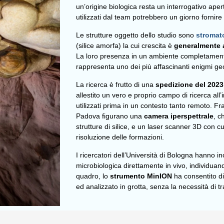
un’origine biologica resta un interrogativo aper
utilizzati dal team potrebbero un giorno fornir
Le strutture oggetto dello studio sono
stromato
(silice amorfa) la cui crescita è
generalmente a
La loro presenza in un ambiente completamente
rappresenta uno dei più affascinanti enigmi geo-
La ricerca è frutto di una
spedizione del 202
allestito un vero e proprio campo di ricerca all
utilizzati prima in un contesto tanto remoto. Fra 
Padova figurano una
camera iperspettrale
, c
strutture di silice, e un laser scanner 3D con cu
risoluzione delle formazioni.
I ricercatori dell’Università di Bologna hanno in
microbiologica direttamente in vivo, individuando
quadro, lo
strumento MinION
ha consentito d
ed analizzato in grotta, senza la necessità di t