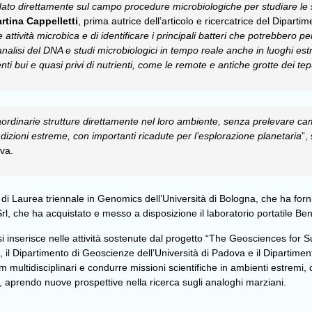
ato direttamente sul campo procedure microbiologiche per studiare le str
rtina Cappelletti
, prima autrice dell’articolo e ricercatrice del Diparti
ttività microbica e di identificare i principali batteri che potrebbero pe
lisi del DNA e studi microbiologici in tempo reale anche in luoghi estrem
ti bui e quasi privi di nutrienti, come le remote e antiche grotte dei tep
traordinarie strutture direttamente nel loro ambiente, senza prelevare 
ndizioni estreme, con importanti ricadute per l’esplorazione planetaria
”,
va.
 di Laurea triennale in Genomics dell’Università di Bologna, che ha fornit
, che ha acquistato e messo a disposizione il laboratorio portatile Be
si inserisce nelle attività sostenute dal progetto “The Geosciences for
 il Dipartimento di Geoscienze dell’Università di Padova e il Dipartimen
multidisciplinari e condurre missioni scientifiche in ambienti estremi, 
 aprendo nuove prospettive nella ricerca sugli analoghi marziani.