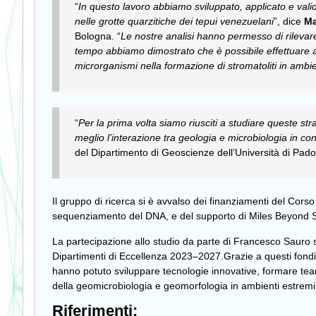
“
In questo lavoro abbiamo sviluppato, applicato e valid
nelle grotte quarzitiche dei tepui venezuelani
”, dice
Ma
Bologna. “
Le nostre analisi hanno permesso di rilevare a
tempo abbiamo dimostrato che è possibile effettuare ana
microrganismi nella formazione di stromatoliti in ambien
“
Per la prima volta siamo riusciti a studiare queste s
meglio l’interazione tra geologia e microbiologia in co
del Dipartimento di Geoscienze dell’Università di Pado
Il gruppo di ricerca si è avvalso dei finanziamenti del Corso
sequenziamento del DNA, e del supporto di Miles Beyond Srl
La partecipazione allo studio da parte di Francesco Sauro 
Dipartimenti di Eccellenza 2023–2027.Grazie a questi fondi,
hanno potuto sviluppare tecnologie innovative, formare team 
della geomicrobiologia e geomorfologia in ambienti estremi,
Riferimenti: