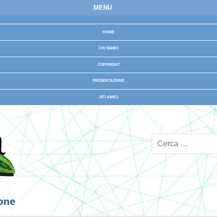
MENU
HOME
CHI SIAMO
COPYRIGHT
PRESENTAZIONE
SITI AMICI
ione