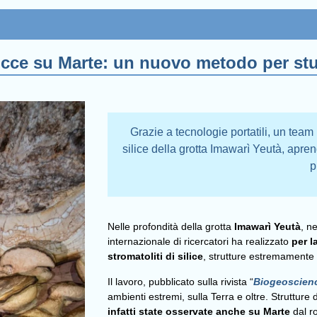
rocce su Marte: un nuovo metodo per st
Grazie a tecnologie portatili, un team 
silice della grotta Imawarì Yeutà, apr
p
Nelle profondità della grotta
Imawarì Yeutà
, n
internazionale di ricercatori ha realizzato
per l
stromatoliti di silice
, strutture estremamente
Il lavoro, pubblicato sulla rivista “
Biogeoscien
ambienti estremi, sulla Terra e oltre. Strutture 
infatti state osservate anche su Marte
dal r