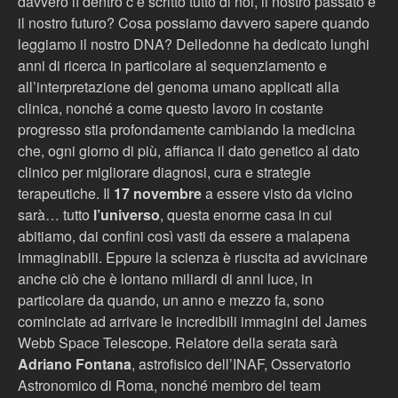
davvero lì dentro c’è scritto tutto di noi, il nostro passato e
il nostro futuro? Cosa possiamo davvero sapere quando
leggiamo il nostro DNA? Delledonne ha dedicato lunghi
anni di ricerca in particolare al sequenziamento e
all’interpretazione del genoma umano applicati alla
clinica, nonché a come questo lavoro in costante
progresso stia profondamente cambiando la medicina
che, ogni giorno di più, affianca il dato genetico al dato
clinico per migliorare diagnosi, cura e strategie
terapeutiche. Il
17 novembre
a essere visto da vicino
sarà… tutto
l’universo
, questa enorme casa in cui
abitiamo, dai confini così vasti da essere a malapena
immaginabili. Eppure la scienza è riuscita ad avvicinare
anche ciò che è lontano miliardi di anni luce, in
particolare da quando, un anno e mezzo fa, sono
cominciate ad arrivare le incredibili immagini del James
Webb Space Telescope. Relatore della serata sarà
Adriano Fontana
, astrofisico dell’INAF, Osservatorio
Astronomico di Roma, nonché membro del team