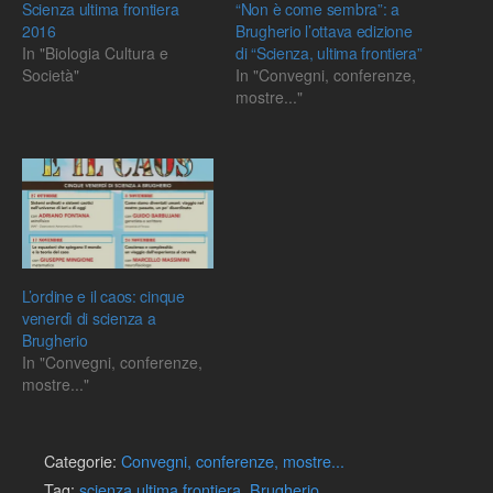
Scienza ultima frontiera
“Non è come sembra”: a
2016
Brugherio l’ottava edizione
In "Biologia Cultura e
di “Scienza, ultima frontiera”
Società"
In "Convegni, conferenze,
mostre..."
L’ordine e il caos: cinque
venerdì di scienza a
Brugherio
In "Convegni, conferenze,
mostre..."
Categorie:
Convegni, conferenze, mostre...
Tag:
scienza ultima frontiera
,
Brugherio