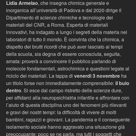
Lidia Armelao
, che insegna chimica generale e
inorganica all’università di Padova e dal 2020 dirige il
Dipartimento di scienze chimiche e tecnologie dei
materiali del CNR, a Roma. Esperta di materiali
innovativi, ha indagato a lungo i segreti della materia nei
laboratori di tutto il mondo. È convinta che la chimica, a
dispetto dei brutti ricordi che può aver lasciato ai tempi
della scuola, sia degna di essere conosciuta, seguita,
amata: proverà a convincere il pubblico parlando di
molecole fondamentali, astrochimica e questioni legate al
riciclo dei materiali. La tappa di
venerdì 3 novembre
ha
un titolo forse non immediatamente comprensibile:
il buio
dentro
. Si esce dal campo ristretto delle scienze dure,
per affidarci alla neuropsichiatria infantile e affrontare con
l’aiuto di questa disciplina uno dei fenomeni più rilevanti
e gravi dei nostri tempi: la difficoltà di vivere di molti
bambini, ragazzi e giovani. La pandemia e il conseguente
isolamento sociale hanno aggravato una situazione già
preoccupante: poco se ne parla, ma tutti i soggetti che