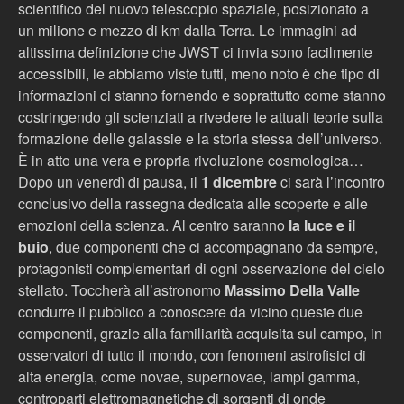
scientifico del nuovo telescopio spaziale, posizionato a
un milione e mezzo di km dalla Terra. Le immagini ad
altissima definizione che JWST ci invia sono facilmente
accessibili, le abbiamo viste tutti, meno noto è che tipo di
informazioni ci stanno fornendo e soprattutto come stanno
costringendo gli scienziati a rivedere le attuali teorie sulla
formazione delle galassie e la storia stessa dell’universo.
È in atto una vera e propria rivoluzione cosmologica…
Dopo un venerdì di pausa, il
1 dicembre
ci sarà l’incontro
conclusivo della rassegna dedicata alle scoperte e alle
emozioni della scienza. Al centro saranno
la luce e il
buio
, due componenti che ci accompagnano da sempre,
protagonisti complementari di ogni osservazione del cielo
stellato. Toccherà all’astronomo
Massimo Della Valle
condurre il pubblico a conoscere da vicino queste due
componenti, grazie alla familiarità acquisita sul campo, in
osservatori di tutto il mondo, con fenomeni astrofisici di
alta energia, come novae, supernovae, lampi gamma,
controparti elettromagnetiche di sorgenti di onde