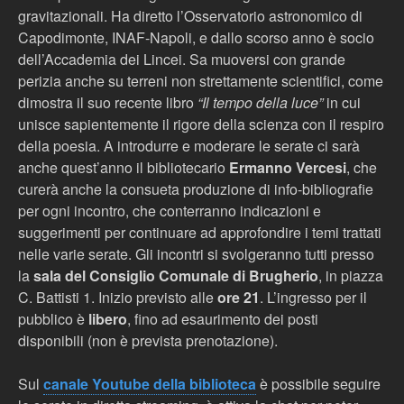
gravitazionali. Ha diretto l’Osservatorio astronomico di
Capodimonte, INAF-Napoli, e dallo scorso anno è socio
dell’Accademia dei Lincei. Sa muoversi con grande
perizia anche su terreni non strettamente scientifici, come
dimostra il suo recente libro
“Il tempo della luce”
in cui
unisce sapientemente il rigore della scienza con il respiro
della poesia. A introdurre e moderare le serate ci sarà
anche quest’anno il bibliotecario
Ermanno Vercesi
, che
curerà anche la consueta produzione di info-bibliografie
per ogni incontro, che conterranno indicazioni e
suggerimenti per continuare ad approfondire i temi trattati
nelle varie serate. Gli incontri si svolgeranno tutti presso
la
sala del Consiglio Comunale di Brugherio
, in piazza
C. Battisti 1. Inizio previsto alle
ore 21
. L’ingresso per il
pubblico è
libero
, fino ad esaurimento dei posti
disponibili (non è prevista prenotazione).
Sul
canale Youtube della biblioteca
è possibile seguire