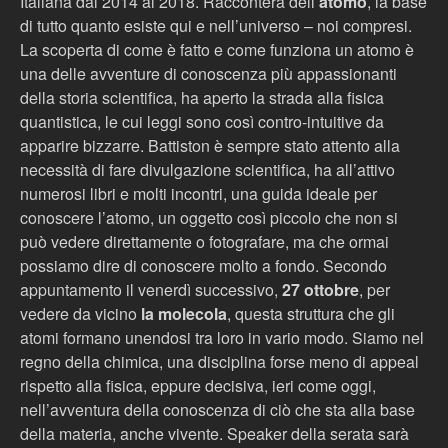
Italiana dal 2014 al 2018. Racconterà dell’
atomo
, la base
di tutto quanto esiste qui e nell’universo – noi compresi.
La scoperta di come è fatto e come funziona un atomo è
una delle avventure di conoscenza più appassionanti
della storia scientifica, ha aperto la strada alla fisica
quantistica, le cui leggi sono così contro-intuitive da
apparire bizzarre. Battiston è sempre stato attento alla
necessità di fare divulgazione scientifica, ha all’attivo
numerosi libri e molti incontri, una guida ideale per
conoscere l’atomo, un oggetto così piccolo che non si
può vedere direttamente o fotografare, ma che ormai
possiamo dire di conoscere molto a fondo. Secondo
appuntamento il venerdì successivo,
27 ottobre
, per
vedere da vicino
la molecola
, questa struttura che gli
atomi formano unendosi tra loro in vario modo. Siamo nel
regno della chimica, una disciplina forse meno di appeal
rispetto alla fisica, eppure decisiva, ieri come oggi,
nell’avventura della conoscenza di ciò che sta alla base
della materia, anche vivente. Speaker della serata sarà