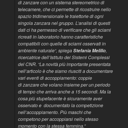
di
zanzare
con un sistema stereometrico di
telecamere, che ci permette di ricostruire nello
spazio tridimensionale le traiettorie di ogni
singola
zanzara
nel gruppo. L’analisi di questi
dati ci ha permesso di verificare che gli sciami
ricreati in laboratorio hanno caratteristiche
compatibili con quelle di sciami osservati in
ambiente naturale“, spiega
Stefania Melillo
,
ricercatrice dell’Istituto dei Sistemi Complessi
del CNR. “La novità più importante presentata
nell’articolo è che siamo riusciti a documentare
vari eventi di accoppiamento: coppie
di
zanzare
che volano insieme per un periodo
di tempo che arriva anche a 15 secondi. Ma la
cosa più stupefacente è sicuramente aver
osservato e documentato la competizione
nell’accoppiamento. Più maschi che
competono per accoppiarsi nello stesso
momento con la stessa femmina.”