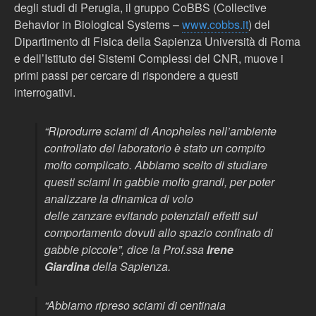
degli studi di Perugia, il gruppo CoBBS (Collective
Behavior in Biological Systems –
www.cobbs.it
) del
Dipartimento di Fisica della Sapienza Università di Roma
e dell’Istituto dei Sistemi Complessi del CNR, muove i
primi passi per cercare di rispondere a questi
interrogativi.
“Riprodurre sciami di
Anopheles
nell’ambiente
controllato del laboratorio è stato un compito
molto complicato. Abbiamo scelto di studiare
questi sciami in gabbie molto grandi, per poter
analizzare la dinamica di volo
delle
zanzare
evitando potenziali effetti sul
comportamento dovuti allo spazio confinato di
gabbie piccole”, dice la Prof.ssa
Irene
Giardina
della Sapienza.
“Abbiamo ripreso sciami di centinaia