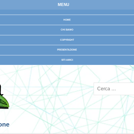
MENU
HOME
CHI SIAMO
COPYRIGHT
PRESENTAZIONE
SITI AMICI
ione