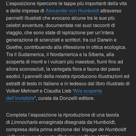
L’esposizione ripercorre le tappe più importanti della vita
e delle imprese di
Alexander von Humboldt
attraverso
pannelli illustrati che evocano alcune tra le sue più
celebri avventure, documentate nei suoi racconti di
viaggio, che sono state di ispirazione per un’intera
generazione di scienziati e scrittori, tra cui Darwin e
Goethe, contribuendo alla riflessione in ottica ecologica.
Tra il Sudamerica, il Nordamerica e la Siberia, alla
scoperta di monti e i vulcani più maestosi, fiumi fino ad
allora sconosciuti, la variegata flora e fauna dei paesi
esotici. I pannelli della mostra riproducono illustrazioni ed
estratti di testo in italiano e in tedesco dal libro illustrato di
Volker Mehnert e Claudia Lieb “
Alla scoperta
dell’invisibile
”, curata da Donzelli editore.
Completa l’esposizione la riproduzione di una tavola
di
Limnocharis emarginata
disegnata da Humboldt,
compresa della prima edizione dei
Voyage de Humboldt