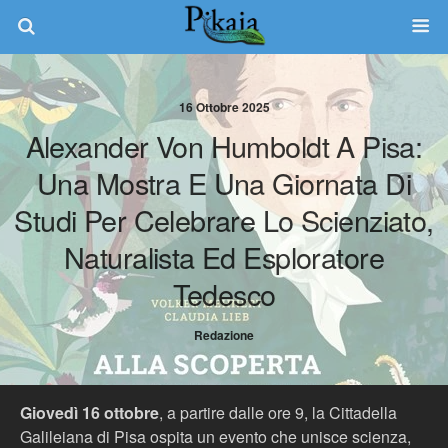
16 Ottobre 2025
Alexander Von Humboldt A Pisa:
Una Mostra E Una Giornata Di
Studi Per Celebrare Lo Scienziato,
Naturalista Ed Esploratore
Tedesco
Redazione
Giovedì 16 ottobre
, a partire dalle ore 9, la Cittadella
Galileiana di Pisa ospita un evento che unisce scienza,