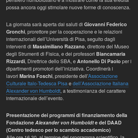
possa ancora oggi stimolare nuove forme di conoscenza.
La giornata sarà aperta dai saluti di
Giovanni Federico
Gronchi
, prorettore per la cooperazione e le relazioni
internazionali dell’Università di Pisa, seguito dagli
interventi di
Massimiliano Razzano
, direttore del Museo
degli Strumenti di Fisica, e dei professori
Biancamaria
Rizzardi
, Direttrice dello SBA, e
Antonello Di Paolo
per i
dipartimenti promotori dell’iniziativa. Coordinerà i
lavori
Marina Foschi
, presidente dell’
Associazione
Culturale Italo-Tedesca Pisa
e
dell’Associazione Italiana
Alexander von Humboldt
, a testimonianza del carattere
internazionale dell’evento.
Presentazione dei programmi di finanziamento della
Fondazione
Alexander von Humboldt
e del DAAD
(Centro tedesco per lo scambio accademico)
Alle ore 16,30. al termine del programma scientifico, la