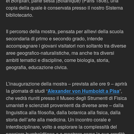
et Bonplan
, parte sesta
(Botanique)
(Paris 1808), una
copia della quale è conservata presso il nostro Sistema
bibliotecario.
Il percorso della mostra, pensata per allievi della scuola
secondaria di primo e secondo grado, intende
accompagnare i giovani visitatori non soltanto tra diverse
aree geografico-naturalistiche, ma anche tra diversi
ambiti tematici e discipline, come biologia, storia,
geografia, educazione civica.
L’inaugurazione della mostra – prevista alle ore 9 – aprirà
la giornata di studi “
Alexander von Humboldt a Pisa
”,
che vedrà riuniti presso il Museo degli Strumenti di Fisica
umanisti e scienziati provenienti da diverse aree – dalla
linguistica alla filosofia, dalla botanica alla fisica, dalla
storia dell’arte alla medicina. Un incontro corale e
interdisciplinare, volto a esplorare la complessità del
pensiero humboldtiano e a mostrare come la sua eredità