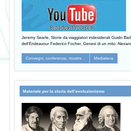
Jeremy Searle, Storie da viaggiatori indesiderati Guido Bar
dell’Endeavour Federico Focher, Genesi di un mito: Alexa
Convegni, conferenze, mostre...
Mediateca
Materiale per la storia dell’evoluzionismo