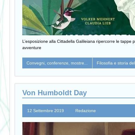
L’esposizione alla Cittadella Galileiana ripercorre le tappe 
avventure
Convegni, conferenze, mostre...
Filosofia e storia de
Von Humboldt Day
12 Settembre 2019
Redazione