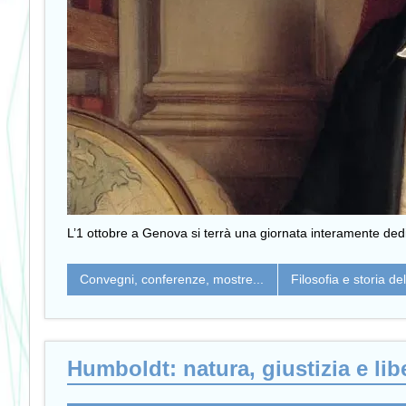
L’1 ottobre a Genova si terrà una giornata interamente de
Convegni, conferenze, mostre...
Filosofia e storia de
Humboldt: natura, giustizia e lib