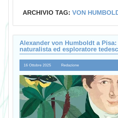
ARCHIVIO TAG:
VON HUMBOL
Alexander von Humboldt a Pisa: u
naturalista ed esploratore tedes
16 Ottobre 2025
Redazione