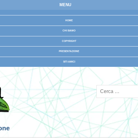
MENU
HOME
CHI SIAMO
COPYRIGHT
PRESENTAZIONE
SITI AMICI
ione