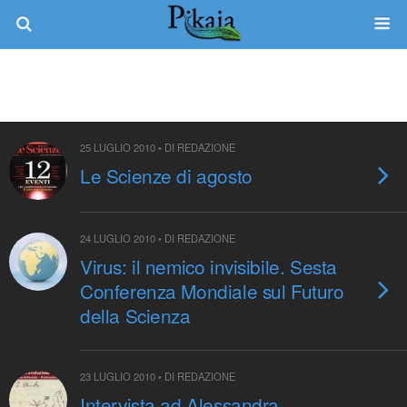
25 LUGLIO 2010 • DI REDAZIONE
Le Scienze di agosto
24 LUGLIO 2010 • DI REDAZIONE
Virus: il nemico invisibile. Sesta
Conferenza Mondiale sul Futuro
della Scienza
23 LUGLIO 2010 • DI REDAZIONE
Intervista ad Alessandra