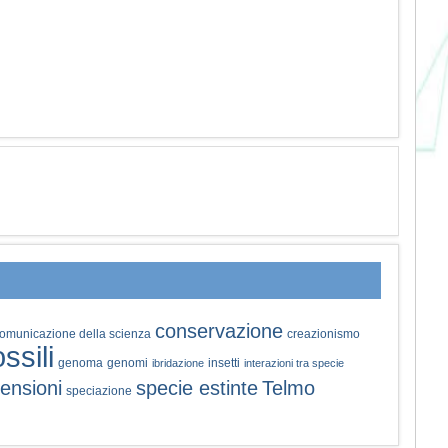
conservazione
omunicazione della scienza
creazionismo
ossili
genoma
genomi
insetti
ibridazione
interazioni tra specie
ensioni
specie estinte
Telmo
speciazione