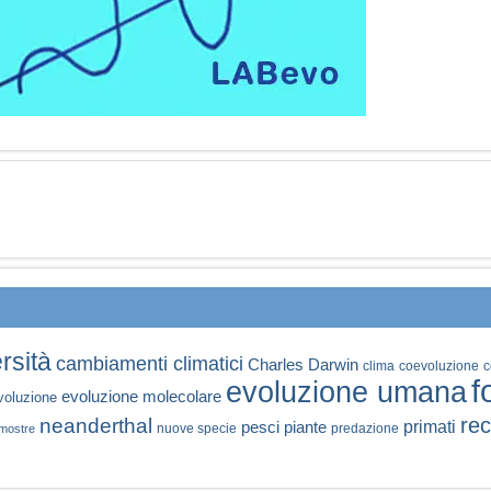
rsità
cambiamenti climatici
Charles Darwin
clima
coevoluzione
c
f
evoluzione umana
evoluzione molecolare
voluzione
rec
neanderthal
primati
pesci
piante
nuove specie
predazione
mostre