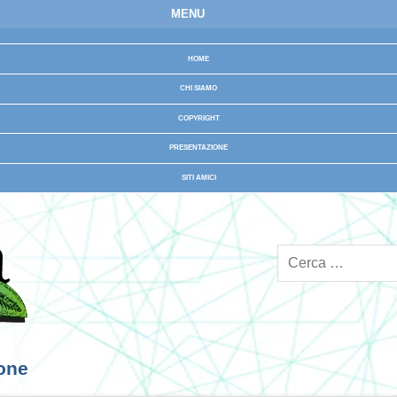
MENU
HOME
CHI SIAMO
COPYRIGHT
PRESENTAZIONE
SITI AMICI
ione