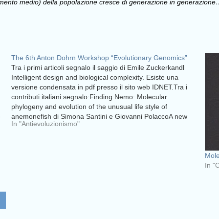
ttamento medio) della popolazione cresce di generazione in generazio
The 6th Anton Dohrn Workshop “Evolutionary Genomics”
Tra i primi articoli segnalo il saggio di Emile Zuckerkandl
Intelligent design and biological complexity. Esiste una
versione condensata in pdf presso il sito web IDNET.Tra i
contributi italiani segnalo:Finding Nemo: Molecular
phylogeny and evolution of the unusual life style of
e
anemonefish di Simona Santini e Giovanni PolaccoA new
In "Antievoluzionismo"
parameter…
Mole
In "