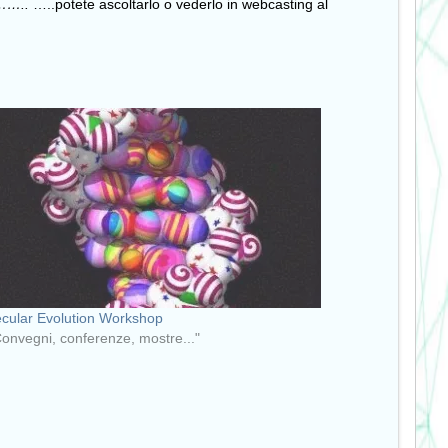
ne……..
…..potete ascoltarlo o vederlo in webcasting al
cular Evolution Workshop
Convegni, conferenze, mostre..."