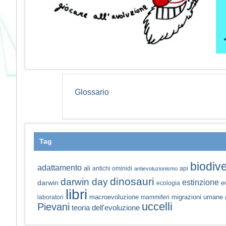
Glossario
Tag
biodive
adattamento
ali
antichi ominidi
api
antievoluzionismo
dinosauri
darwin day
estinzione
darwin
e
ecologia
libri
macroevoluzione
migrazioni umane
laboratori
mammiferi
uccelli
Pievani
teoria dell'evoluzione