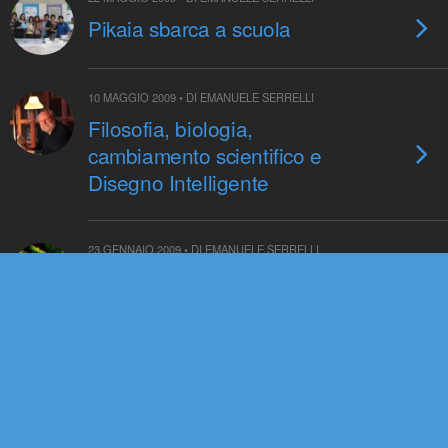
Pikaia sbarca a scuola
10 MAGGIO 2009 • DI EMANUELE SERRELLI
Filosofia, biologia,
cambiamento scientifico e
Disegno Intelligente
23 GENNAIO 2009 • DI EMANUELE SERRELLI
Un blog su ciclidi ed evoluzione
30 OTTOBRE 2008 • DI EMANUELE SERRELLI
OTT
30
MassaScienza. In viaggio con
Darwin