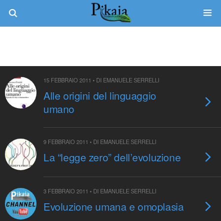
15 FEBBRAIO 2011 • DI EMANUELE SERRELLI
Alle origini del linguaggio
umano
9 FEBBRAIO 2011 • DI EMANUELE SERRELLI
La “legge zero” dell’evoluzione
3 FEBBRAIO 2011 • DI EMANUELE SERRELLI
Evoluzione umana e omoplasia