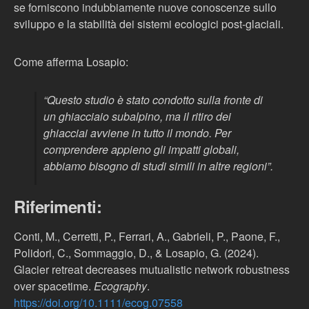
se forniscono indubbiamente nuove conoscenze sullo
sviluppo e la stabilità dei sistemi ecologici post-glaciali.
Come afferma Losapio:
“
Questo studio è stato condotto sulla fronte di
un ghiacciaio subalpino, ma il ritiro dei
ghiacciai avviene in tutto il mondo. Per
comprendere appieno gli impatti globali,
abbiamo bisogno di studi simili in altre regioni
”.
Riferimenti:
Conti, M., Cerretti, P., Ferrari, A., Gabrieli, P., Paone, F.,
Polidori, C., Sommaggio, D., & Losapio, G. (2024).
Glacier retreat decreases mutualistic network robustness
over spacetime.
Ecography
.
https://doi.org/10.1111/ecog.07558