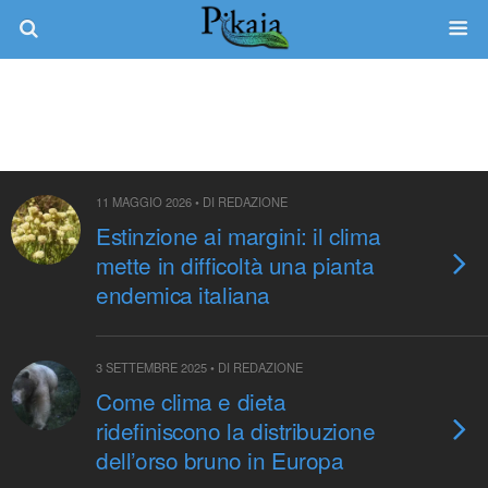
Tag › Cambiamenti Climatici
11 MAGGIO 2026 • DI REDAZIONE
Estinzione ai margini: il clima
mette in difficoltà una pianta
endemica italiana
3 SETTEMBRE 2025 • DI REDAZIONE
Come clima e dieta
ridefiniscono la distribuzione
dell’orso bruno in Europa