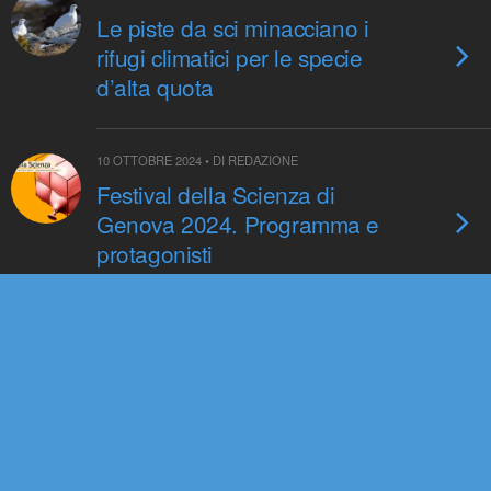
Le piste da sci minacciano i
rifugi climatici per le specie
d’alta quota
10 OTTOBRE 2024 • DI REDAZIONE
Festival della Scienza di
Genova 2024. Programma e
protagonisti
16 SETTEMBRE 2024 • DI MAURO MANDRIOLI
Nasce “Natural History
Collections and Museomics”,
una nuova risorsa per
valorizzare le collezioni
naturalistiche museali