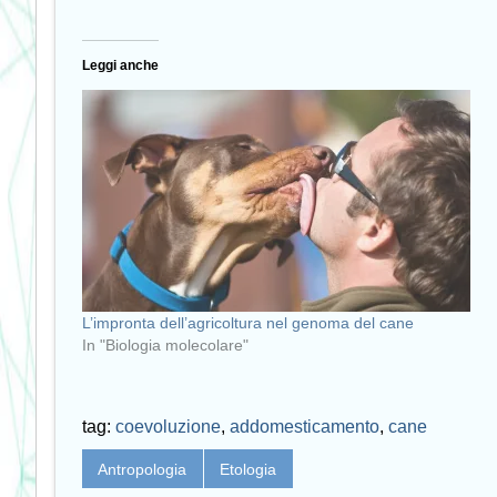
Leggi anche
L’impronta dell’agricoltura nel genoma del cane
In "Biologia molecolare"
tag:
coevoluzione
,
addomesticamento
,
cane
Antropologia
Etologia