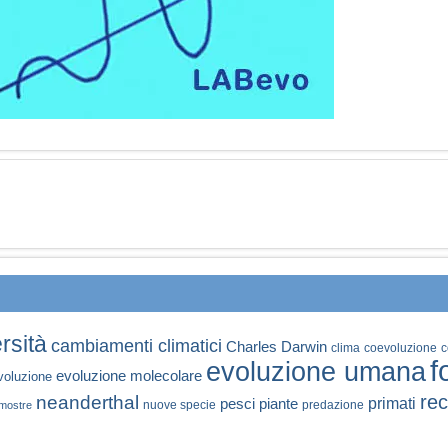
rsità
cambiamenti climatici
Charles Darwin
clima
coevoluzione
c
f
evoluzione umana
evoluzione molecolare
voluzione
rec
neanderthal
primati
pesci
piante
nuove specie
predazione
mostre