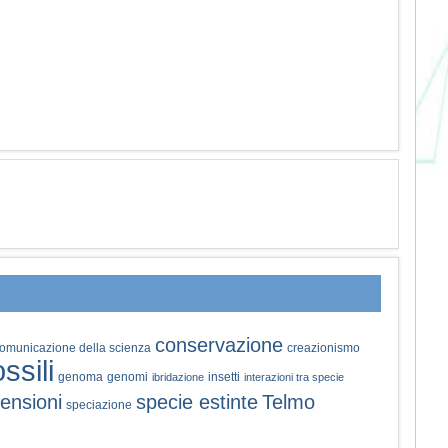
conservazione
omunicazione della scienza
creazionismo
ossili
genoma
genomi
insetti
ibridazione
interazioni tra specie
ensioni
specie estinte
Telmo
speciazione