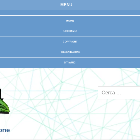
MENU
HOME
CHI SIAMO
COPYRIGHT
PRESENTAZIONE
SITI AMICI
ione