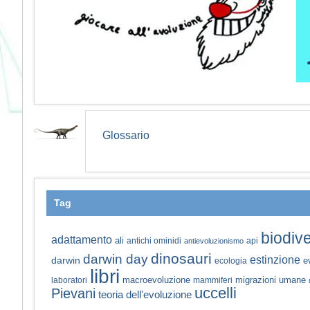
Glossario
Tag
biodive
adattamento
ali
antichi ominidi
api
antievoluzionismo
dinosauri
darwin day
estinzione
darwin
e
ecologia
libri
macroevoluzione
migrazioni umane
laboratori
mammiferi
uccelli
Pievani
teoria dell'evoluzione