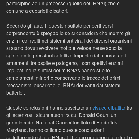
partecipino ad un processo (quello dell’RNAi) che è
comune a eucarioti e batteri.
Secondo gli autori, questo risultato per certi versi
sorprendente è spiegabile se si considera che mentre gli
enzimi coinvolti nei sistemi antivirali dei diversi organismi
si siano dovuti evolvere molto e velocemente sotto la
spinta delle pressioni selettive imposte dalla corsa agli
armamenti tra ospite e patogeno, i corrispettivi enzimi
implicati nella sintesi dei miRNAs hanno subito
cambiamenti minori e conservano le tracce dei primi
meccanismi eucariotici di RNAi derivanti dai sistemi
batterici.
Queste conclusioni hanno suscitato un
vivace dibattito
tra
gli scienziati, alcuni autori tra cui Donald Court, un
genetista del National Cancer Institute di Frederick,
Maryland, hanno criticato queste conclusioni
sottolineando che le RNasi III hanno numerose funzioni e