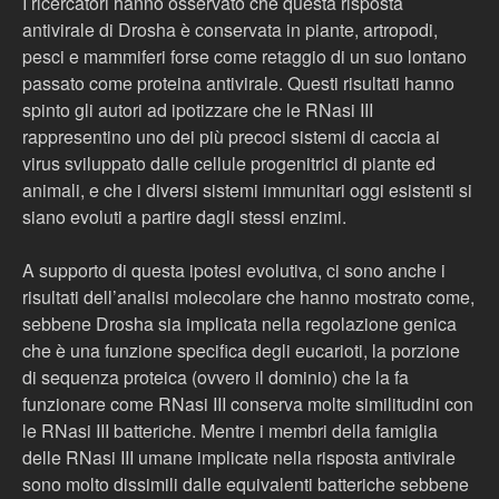
I ricercatori hanno osservato che questa risposta
antivirale di Drosha è conservata in piante, artropodi,
pesci e mammiferi forse come retaggio di un suo lontano
passato come proteina antivirale. Questi risultati hanno
spinto gli autori ad ipotizzare che le RNasi III
rappresentino uno dei più precoci sistemi di caccia ai
virus sviluppato dalle cellule progenitrici di piante ed
animali, e che i diversi sistemi immunitari oggi esistenti si
siano evoluti a partire dagli stessi enzimi.
A supporto di questa ipotesi evolutiva, ci sono anche i
risultati dell’analisi molecolare che hanno mostrato come,
sebbene Drosha sia implicata nella regolazione genica
che è una funzione specifica degli eucarioti, la porzione
di sequenza proteica (ovvero il dominio) che la fa
funzionare come RNasi III conserva molte similitudini con
le RNasi III batteriche. Mentre i membri della famiglia
delle RNasi III umane implicate nella risposta antivirale
sono molto dissimili dalle equivalenti batteriche sebbene