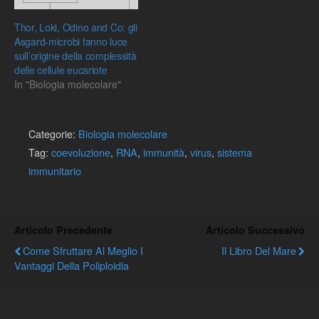
Thor, Loki, Odino and Co: gli
Asgard-microbi fanno luce
sull’origine della complessità
delle cellule eucariote
In "Biologia molecolare"
Categorie:
Biologia molecolare
Tag:
coevoluzione
,
RNA
,
immunità
,
virus
,
sistema
immunitario
Articolo Precedente
Articolo Successivo
Come Sfruttare Al Meglio I
Il Libro Del Mare
Vantaggi Della Poliploidia