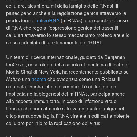
cellulare, alcuni enzimi della famiglia delle RNasi III
partecipano anche alla regolazione genica attraverso la
produzione di
microRNA
(miRNAs), una speciale classe
di RNA che regola l’espressione genica dei trascritti
cellulari attraverso lo stesso meccanismo molecolare e lo
stesso principio di funzionamento dell’RNAi.
Un team di ricerca internazionale, guidato da Benjamin
tenOever, un virologo della scuola di medicina di Icahn al
Monte Sinai di New York, ha recentemente pubblicato su
Nature
una
ricerca
che evidenzia come una RNasi III
chiamata Drosha, che nei vertebrati è abitualmente
implicata nella biogenesi dei miRNAs, partecipa anche
alla risposta immunitaria. In caso di infezione virale
Drosha che normalmente si trova nel nucleo, migra nel
citoplasma dove taglia l’RNA virale e modifica l’ambiente
cellulare per inibire la replicazione del virus.