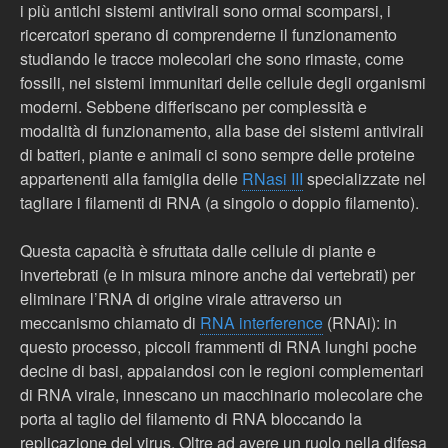
i più antichi sistemi antivirali sono ormai scomparsi, i
ricercatori sperano di comprenderne il funzionamento
studiando le tracce molecolari che sono rimaste, come
fossili, nei sistemi immunitari delle cellule degli organismi
moderni. Sebbene differiscano per complessità e
modalità di funzionamento, alla base dei sistemi antivirali
di batteri, piante e animali ci sono sempre delle proteine
appartenenti alla famiglia delle
RNasi III
specializzate nel
tagliare i filamenti di RNA (a singolo o doppio filamento).
Questa capacità è sfruttata dalle cellule di piante e
invertebrati (e in misura minore anche dai vertebrati) per
eliminare l’RNA di origine virale attraverso un
meccanismo chiamato di
RNA interference
(RNAi): in
questo processo, piccoli frammenti di RNA lunghi poche
decine di basi, appaiandosi con le regioni complementari
di RNA virale, innescano un macchinario molecolare che
porta al taglio del filamento di RNA bloccando la
replicazione del virus. Oltre ad avere un ruolo nella difesa