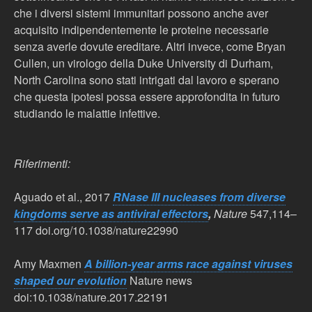
che i diversi sistemi immunitari possono anche aver
acquisito indipendentemente le proteine necessarie
senza averle dovute ereditare. Altri invece, come Bryan
Cullen, un virologo della Duke University di Durham,
North Carolina sono stati intrigati dal lavoro e sperano
che questa ipotesi possa essere approfondita in futuro
studiando le malattie infettive.
Riferimenti:
Aguado et al., 2017
RNase III nucleases from diverse
kingdoms serve as antiviral effectors
,
Nature
547,114–
117 doi.org/10.1038/nature22990
Amy Maxmen
A
billion-year arms race against viruses
shaped our evolution
Nature news
doi:10.1038/nature.2017.22191