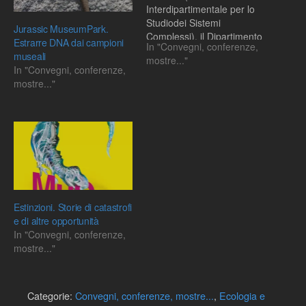
Interdipartimentale per lo
Studiodei Sistemi
Jurassic MuseumPark.
Complessi), il Dipartimento
Estrarre DNA dai campioni
In "Convegni, conferenze,
di Etologia,
museali
mostre..."
Ecologia,Evoluzione
In "Convegni, conferenze,
dell'Università di Pisa
mostre..."
organizzano il seminario:
Estinzioni e conservazione:
il ruolo dei modelli nello
studio e nella tutela della
diversità biologica.
Interventi di: Francesco
Santini (Muséum National
d'Histoire Naturelle,…
Estinzioni. Storie di catastrofi
e di altre opportunità
In "Convegni, conferenze,
mostre..."
Categorie:
Convegni, conferenze, mostre...
,
Ecologia e