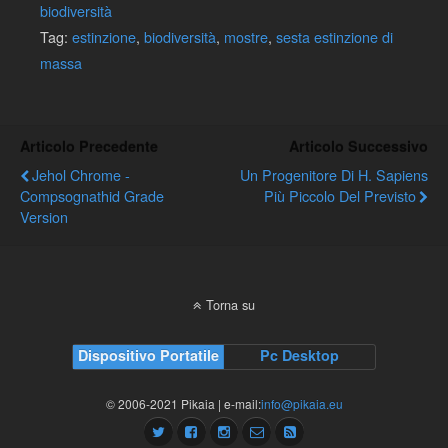
biodiversità
Tag:
estinzione
,
biodiversità
,
mostre
,
sesta estinzione di
massa
Articolo Precedente
Articolo Successivo
Jehol Chrome -
Un Progenitore Di H. Sapiens
Compsognathid Grade
Più Piccolo Del Previsto
Version
Torna su
Dispositivo Portatile
Pc Desktop
© 2006-2021 Pikaia | e-mail:
info@pikaia.eu