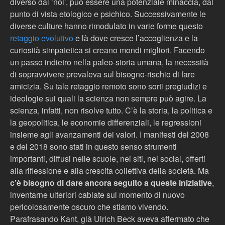
diverso dal ‘noi’, può essere una potenziale minaccia, dal
punto di vista etologico e psichico. Successivamente le
diverse culture hanno rimodulato in varie forme questo
retaggio evolutivo
e là dove cresce l’accoglienza e la
curiosità simpatetica si creano mondi migliori. Facendo
un passo indietro nella paleo-storia umana, la necessità
di sopravvivere prevaleva sul bisogno-rischio di fare
amicizia. Su tale retaggio remoto sono sorti pregiudizi e
ideologie sui quali la scienza non sempre può agire. La
scienza, infatti, non risolve tutto. C
’è la storia
, la politica e
la geopolitica, le economie differenziali, le regressioni
insieme agli avanzamenti dei valori. I manifesti del 2008
e del 2018 sono stati in questo senso strumenti
importanti, diffusi nelle scuole, nei siti, nei social, offerti
alla riflessione e alla crescita collettiva della società. Ma
c’è bisogno di dare ancora seguito a queste iniziative
,
inventarne ulteriori cablate sul momento di nuovo
pericolosamente oscuro che stiamo vivendo.
Parafrasando Kant, già Ulrich Beck aveva affermato che