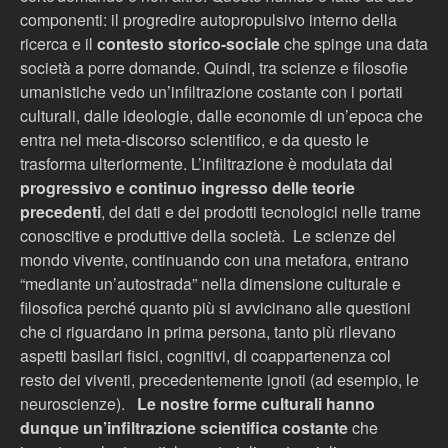
componenti: il progredire autopropulsivo interno della
ricerca e il
contesto storico-sociale
che spinge una data
società a porre domande. Quindi, tra scienze e filosofie
umanistiche vedo un’infiltrazione costante con i portati
culturali, dalle ideologie, dalle economie di un’epoca che
entra nel meta-discorso scientifico, e da questo le
trasforma ulteriormente. L’infiltrazione è modulata dal
progressivo e continuo ingresso delle teorie
precedenti
, dei dati e dei prodotti tecnologici nelle trame
conoscitive e produttive della società.
Le scienze del
mondo vivente, continuando con una metafora, entrano
“mediante un’autostrada” nella dimensione culturale e
filosofica perché quanto più si avvicinano alle questioni
che ci riguardano in prima persona, tanto più rilevano
aspetti basilari fisici, cognitivi, di coappartenenza col
resto dei viventi,
precedentemente ignoti (ad esempio, le
neuroscienze).
Le nostre forme culturali hanno
dunque un’infiltrazione scientifica costante
che