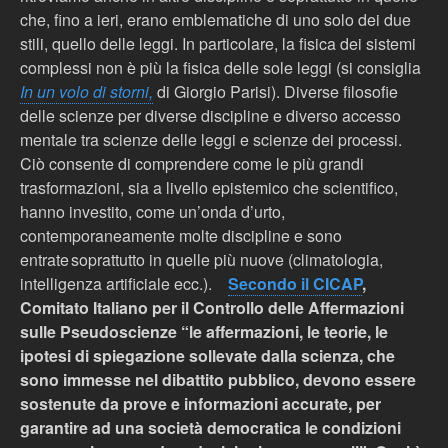
che, fino a ieri, erano emblematiche di uno solo dei due
stili, quello delle leggi. In particolare, la fisica dei sistemi
complessi non è più la fisica delle sole leggi (si consiglia
In un volo di storni,
di Giorgio Parisi
).
Diverse filosofie
delle scienze per diverse discipline e diverso accesso
mentale tra scienze delle leggi e scienze dei processi.
Ciò consente di comprendere come le pi
ù grandi
trasformazioni, sia a livello epistemico che scientifico,
hanno investito, come un’onda d’urto,
contemporaneamente molte discipline e sono
entrate soprattutto in quelle pi
ù nuove (climatologia,
intelligenza artificiale
ecc.).
Secondo il CICAP
,
Comitato Italiano per il Controllo delle Affermazioni
sulle Pseudoscienze “le affermazioni, le teorie, le
ipotesi di spiegazione sollevate dalla scienza, che
sono immesse nel dibattito pubblico, devono essere
sostenute da prove e informazioni accurate, per
garantire ad una società democratica le condizioni