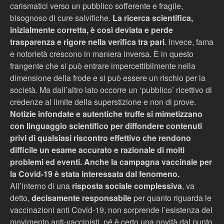
carismatici verso un pubblico sofferente e fragile,
bisognoso di cure salvifiche.
La ricerca scientifica,
inizialmente corretta, è così deviata e perde
trasparenza e rigore nella verifica tra pari
. Invece, fama
e notorietà crescono in maniera inversa.
È
in questo
frangente che si pu
ò entra
re impercettibilmente nella
dimensione della frode e si può essere un rischio per la
società. Ma dall’altro lato occorre un ‘pubblico’ ricettivo di
credenze al limite della superstizione e non di prove.
Notizie infondate e autentiche truffe si mimetizzano
con linguaggio scientifico per diffondere contenuti
privi di qualsiasi riscontro effettivo che rendono
difficile un esame accurato e razionale di molti
problemi ed eventi. Anche la
campagna vaccinale per
la Covid-19 è stata interessata dal fenomeno.
All’interno di una
risposta sociale complessiva
, va
detto,
decisamente responsabile
per quanto riguarda le
vaccinazioni anti Covid-19, non sorprende l’esistenza del
movimento anti-vaccinisti, né
è
certo una novità dal punto