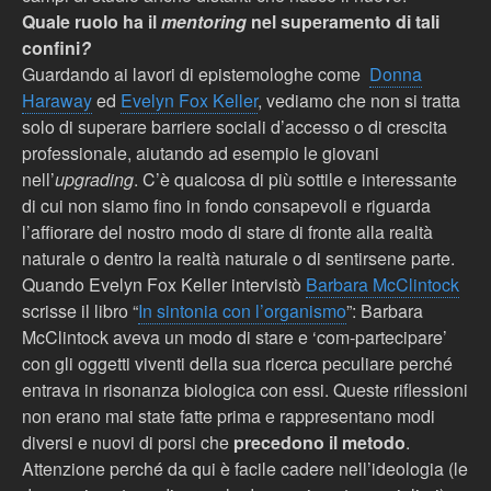
Quale ruolo ha il
mentoring
nel superamento di tali
confini
?
Guardando ai lavori di epistemologhe come
Donna
Haraway
ed
Evelyn Fox Keller
, vediamo che non si tratta
solo di superare barriere sociali d’accesso o di crescita
professionale, aiutando ad esempio le giovani
nell’
upgrading
. C’è qualcosa di più sottile e interessante
di cui non siamo fino in fondo consapevoli e riguarda
l’affiorare del nostro modo di stare di fronte alla realtà
naturale o dentro la realtà naturale o di sentirsene parte.
Quando Evelyn Fox Keller intervistò
Barbara McClintock
scrisse il libro “
In sintonia con l’organismo
”: Barbara
McClintock aveva un modo di stare e ‘com-partecipare’
con gli oggetti viventi della sua ricerca peculiare perché
entrava in risonanza biologica con essi. Queste riflessioni
non erano mai state fatte prima e rappresentano modi
diversi e nuovi di porsi che
precedono il metodo
.
Attenzione perché da qui è facile cadere nell’ideologia (le