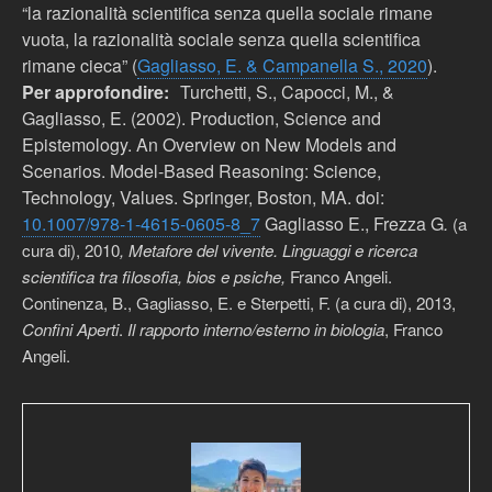
“la razionalità scientifica senza quella sociale rimane
vuota, la razionalità sociale senza quella scientifica
rimane cieca” (
Gagliasso, E. & Campanella S., 2020
).
Per approfondire:
Turchetti, S., Capocci, M., &
Gagliasso, E. (2002). Production, Science and
Epistemology. An Overview on New Models and
Scenarios. Model-Based Reasoning: Science,
Technology, Values. Springer, Boston, MA. doi:
10.1007/978-1-4615-0605-8_7
Gagliasso E., Frezza G
.
(a
cura di), 2010
, Metafore del vivente. Linguaggi e ricerca
scientifica tra filosofia, bios e psiche,
Franco Angeli.
Continenza, B., Gagliasso, E. e Sterpetti, F. (a cura di),
2013,
Confini Aperti
.
Il rapporto interno/esterno in biologia
, Franco
Angeli.