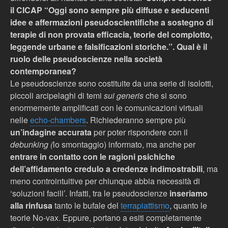
il CICAP “Oggi sono sempre più diffuse e seducenti
idee e affermazioni pseudoscientifiche a sostegno di
terapie di non provata efficacia, teorie del complotto,
leggende urbane e falsificazioni storiche.”
. Qual è il
ruolo delle pseudoscienze nella società
contemporanea?
Le pseudoscienze sono costituite da una serie di isolotti,
piccoli arcipelaghi di temi
sui generis
che si sono
enormemente amplificati con le comunicazioni virtuali
nelle
echo-chambers
. Richiederanno sempre più
un’indagine accurata
per poter rispondere con il
debunking (
lo smontaggio) informato, ma anche per
entrare in contatto con le ragioni psichiche
dell’affidamento credulo a credenze indimostrabili
, ma
meno controintuitive per chiunque abbia necessità di
‘soluzioni facili’. Infatti, tra le pseudoscienze
inseriamo
alla rinfusa
tanto le bufale del
terrapiattismo
, quanto le
teorie No-vax. Eppure, portano a esiti completamente