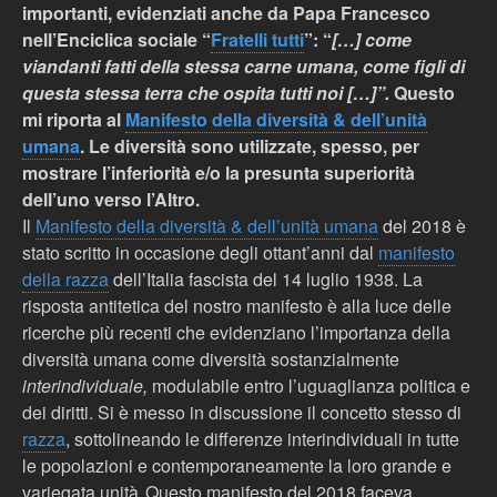
importanti, evidenziati anche da Papa Francesco
nell’Enciclica sociale “
Fratelli tutti
”: “
[…] come
viandanti fatti della stessa carne umana, come figli di
questa stessa terra che ospita tutti noi […]”.
Questo
mi riporta al
Manifesto della diversità & dell’unità
umana
. Le diversità sono utilizzate, spesso, per
mostrare l’inferiorità e/o la presunta superiorità
dell’uno verso l’Altro.
Il
Manifesto della diversità & dell’unità umana
d
el 2018 è
stato scritto in occasione degli ottant’anni dal
manifesto
della razza
dell’Italia fascista del 14 luglio 1938. La
risposta antitetica del nostro manifesto è alla luce delle
ricerche più recenti che evidenziano l’importanza della
diversità umana come diversità sostanzialmente
interindividuale,
modulabile entro l’uguaglianza politica e
dei diritti
. Si
è
messo in discussione il concetto stesso di
razza
, sottolineando le differenze interindividuali in tutte
le popolazioni e contemporaneamente la loro grande e
variegata unità. Questo manifesto del 2018 faceva