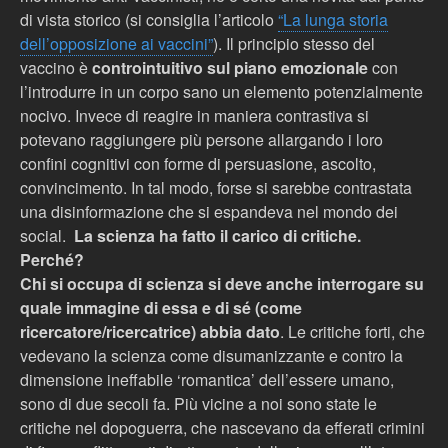
di vista storico (si consiglia l’articolo
“La lunga storia
dell’opposizione ai vaccini”
). Il principio stesso del
vaccino è
controintuitivo sul piano emozionale
con
l’introdurre in un corpo sano un elemento potenzialmente
nocivo. Invece di reagire in maniera contrastiva si
potevano raggiungere più persone allargando i loro
confini cognitivi con forme di persuasione, ascolto,
convincimento. In tal modo, forse si sarebbe contrastata
una disinformazione che si espandeva nel mondo dei
social.
La scienza ha fatto il carico di critiche.
Perché?
Chi si occupa di scienza si deve anche interrogare su
quale immagine di essa e di sé (come
ricercatore/ricercatrice) abbia dato
. Le critiche forti, che
vedevano la scienza come disumanizzante e contro la
dimensione ineffabile ‘romantica’ dell’essere umano,
sono di due secoli fa. Più vicine a noi sono state le
critiche nel dopoguerra, che nascevano da efferati crimini