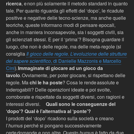
ricerca
, e non pi
ù
solamente il metodo standard in quanto
tale. Per quanto riguarda gli effetti del ‘dopo’, le ricadute
positive e negative delle tecno-scienze, ma anche quelle
teoriche, queste informano modi di pensare epocali,
anche in maniera inconsapevole, sia i soggetti civili, sia
gli scienziati stessi. E per il ‘prima’? Bisogna guardare il
luogo, che non è delle regole, ma delle meta-regole (si
consiglia
Il gioco delle regole. L’evoluzione delle strutture
del sapere scientifico
, di Danielle Mazzonis e Marcello
Cini
).
Immaginate di giocare ad un gioco da
tavolo
. Ovviamente, per poter giocare, si rispettano delle
regole. Ma
chi le ha poste
? Cosa le rende assolute e
inderogabili? Delle operazioni ideate e poi svolte,
corroborate e rispettate da soggetti diversi, con ragioni e
interessi diversi.
Quali sono le conseguenze del
‘dopo’? Qual è l’alternativa al ‘ponte’?
I prodotti del ‘dopo’ ricadono sulla società e creano
l’
humus
perché si pongano successivamente
certe domande e non altre. Questo
humus
è
fatto da due