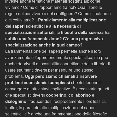
investe anche tematiche materiali sostanziali: come
viviamo? Come ci rapportiamo tra noi? Quali sono le
regole del convivere o del confliggere? Come ci nutriamo
e ci coltiviamo?
Parallelamente alla moltiplicazione
dei saperi scientifici e alla necessità di
specializzazioni settoriali, la filosofia della scienza ha
subito una frammentazione? C’è una progressiva
specializzazione anche in quel campo?
La frammentazione dei saperi permette anche il loro
avanzamento e l’approfondimento specialistico, ma può
anche deprivarli di possibilità connettive e della libertà di
usare strumenti diversi per inseguire uno stesso
problema.
Oggi per
ò
siamo chiamati a risolvere
problemi ecosistemici complessi
che richiedono il
convergere di più chiavi esplicative.
È
necessario quindi
che specialisti diversi
cooperino, collaborino e
dialoghino
, traducendosi reciprocamente i loro lessici.
Inoltre, in parallelo alla moltiplicazione dei saperi
scientifici, c’è anche una frammentazione delle filosofie