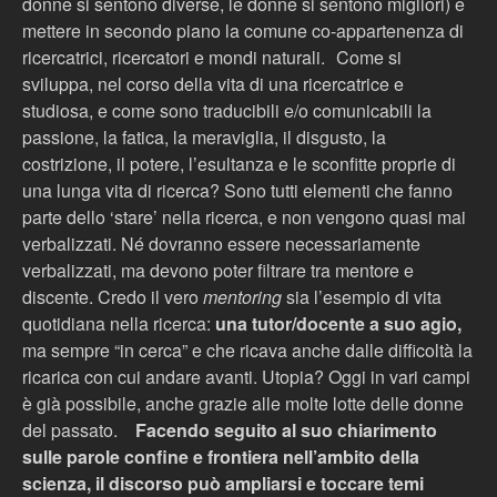
donne si sentono diverse, le donne si sentono migliori) e
mettere in secondo piano la comune co-appartenenza di
ricercatrici, ricercatori e mondi naturali.
Come si
sviluppa, nel corso della vita di una ricercatrice e
studiosa, e come sono traducibili e/o comunicabili la
passione, la fatica, la meraviglia, il disgusto, la
costrizione, il potere, l’esultanza e le sconfitte proprie di
una lunga vita di ricerca? Sono tutti elementi che fanno
parte dello ‘stare’ nella ricerca, e non vengono quasi mai
verbalizzati. Né dovranno essere necessariamente
verbalizzati, ma devono poter filtrare tra mentore e
discente. Credo il vero
mentoring
sia l’esempio di vita
quotidiana nella ricerca:
una tutor/docente a suo agio,
ma sempre “in cerca” e che ricava anche dalle difficoltà la
ricarica con cui andare avanti. Utopia? Oggi in vari campi
è già possibile, anche grazie alle molte lotte delle donne
del passato.
Facendo seguito al suo chiarimento
sulle parole confine e frontiera nell’ambito della
scienza, il discorso può ampliarsi e toccare temi