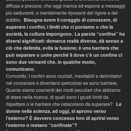
diffusa e precoce, che oggi manca ed espone a messaggi
più seducenti, e mentalmente riposanti del rigore e del
dubbio.
Bisogna avere il coraggio di conoscere, di
superare i confini, i limiti che ci poniamo o che la
società, la cultura impongono.
La parola “confine” ha
diversi significati: demarca realtà diverse, dà senso a
ciò che delimita, evita la fusione; è una barriera che
può separare o unire perché lì dove c’è un confine ci
sono due versanti che, in qualche modo,
comunicano.
Concordo. I confini sono cruciali, inevitabili e delimitativi
nel conoscere e diventano pericolosi se sono barriere.
Quanto siamo coscienti dei modi peculiari che abbiamo
di stare nella ricerca, di quali sono i giusti limiti da
rispettare o le barriere che ostacolano da superare?
Le
donne nella scienza, ad oggi, si aprono verso
l’esterno? È davvero concesso loro di aprirsi verso
l’esterno o restano “confinate”?