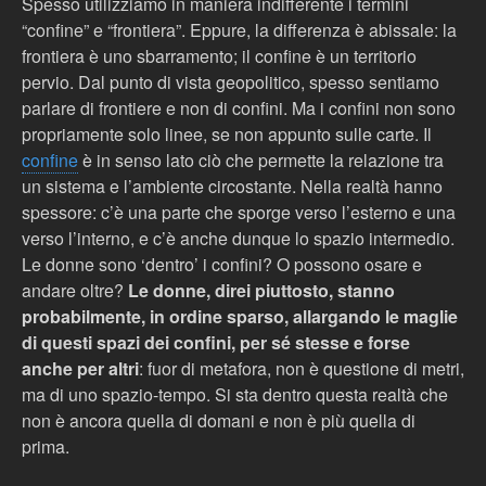
Spesso utilizziamo in maniera indifferente i termini
“confine” e “frontiera”. Eppure, la differenza è abissale: la
frontiera è uno sbarramento; il confine
è un terr
itorio
pervio. Dal punto di vista geopolitico, spesso sentiamo
parlare di frontiere e non di confini. Ma i confini non sono
propriamente solo linee, se non appunto sulle carte. Il
confine
è in senso lato ciò che permette la relazione tra
un sistema e l’ambiente circostante
. Nella realtà hanno
spessore: c’è una parte che sporge verso l’esterno e una
verso l’interno, e c’è anche dunque lo spazio intermedio.
Le donne sono ‘dentro’ i confini? O possono osare e
andare oltre?
Le donne, direi piuttosto, stanno
probabilmente, in ordine sparso, allargando le maglie
di questi spazi dei confini, per sé stesse e forse
anche per altri
: fuor di metafora, non è questione di metri,
ma di uno spazio-tempo. Si sta dentro questa realtà che
non è ancora quella di domani e non è più quella di
prima.