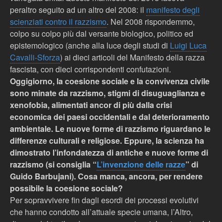
peraltro seguito ad un altro del 2008: il
manifesto degli
scienziati contro il razzismo
. Nel 2008 rispondemmo,
colpo su colpo più dal versante biologico, politico ed
epistemologico (anche alla luce degli studi di
Luigi Luca
Cavalli-Sforza
) ai dieci articoli del Manifesto della razza
fascista, con dieci corrispondenti confutazioni.
Oggigiorno, la coesione sociale e la convivenza civile
sono minate da razzismo, stigmi di disuguaglianza e
xenofobia, alimentati ancor di più dalla crisi
economica dei paesi occidentali e dal deterioramento
ambientale. Le nuove forme di razzismo riguardano le
differenze culturali e religiose. Eppure, la scienza ha
dimostrato l’infondatezza di antiche e nuove forme di
razzismo (si consiglia “
L’invenzione delle razze
” di
Guido Barbujani). Cosa manca, ancora, per rendere
possibile la coesione sociale?
Per sopravvivere fin dagli esordi dei
processi evolutivi
che hanno condotto all’attuale specie umana
, l’Altro,