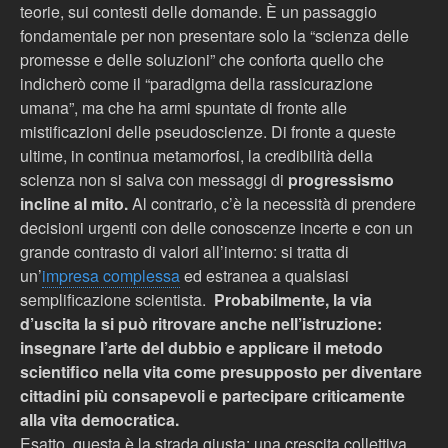
teorie, sui contesti delle domande.
È un passaggio
fondamentale per non presentare solo
la “scienza delle
promesse e delle soluzioni” che conforta quello che
indicherò come il “paradigma della rassicurazione
umana”, ma che ha armi spuntate di fronte alle
mistificazioni delle pseudoscienze. Di fronte a queste
ultime, in continua metamorfosi, la credibilità della
scienza non si salva con messaggi di
progressismo
incline al mito.
Al contrario, c’è la necessità di prendere
decisioni urgenti con delle conoscenze incerte e con un
grande contrasto di valori all’interno: si tratta di
un’
impresa complessa
ed estranea a qualsiasi
semplificazione scientista.
Probabilmente, la via
d’uscita la si può ritrovare anche nell’istruzione:
insegnare l’arte del dubbio e applicare il metodo
scientifico nella vita come presupposto per diventare
cittadini più consapevoli e partecipare criticamente
alla vita democratica.
Esatto, questa è la strada giusta: una crescita collettiva