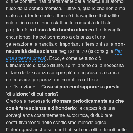
di fine conflitto, nati direttamente dalla ricerca sull’atomo:
l’uso della bomba atomica. Tuttavia, quello che non è mai
stato sufficientemente diffuso
è il travaglio e il dibattito
scientifico che ci sono stati
nelle comunità dei fisici
proprio dietro
l’uso della bomba atomica
. Un travaglio
che, ritengo, ha poi permesso a distanza di una
generazione la nascita di importanti riflessioni sulla
non-
neutralità della scienza
negli anni ’70 (si consiglia
Per
una scienza critica
). Ecco,
è come se
tutto ciò
ultimamente si fosse diluito, spinti anche dalla necessità
di fare della scienza sempre più un’impresa e a causa
della scarsa preparazione scientifica di base
nell’istruzione.
Cosa si può contrapporre a questa
‘diluizione’ di cui parla?
Credo sia necessario
ritornare periodicamente su che
cos’è fare scienza e diffonderlo
: la capacità di una
sorveglianza costantemente autocritica, di dubitare
costruttivamente nello scetticismo metodologico,
l’interrogarsi anche sui suoi fini, sui concetti influenti nelle