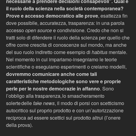
necessarie a prendere decisioni consapevoli”
. Qual è
il ruolo della scienza nella società contemporanea?
Prove e accesso democratico alle prove
, esattezza fin
dove possibile, accuratezza, trasparenza: in una parola
accesso
open source
e condivisione. Credo che non si
tratti solo di difendere il ruolo della scienza per quello che
offre come crescita di conoscenze sul mondo, ma anche
del suo ruolo indiretto come esempio di
habitus
mentale.
Nel momento in cui impariamo-insegniamo le teorie
scientifiche o eseguiamo esperimenti o creiamo modelli,
dovremmo comunicare anche come tali
caratteristiche metodologiche sono vere e proprie
perle per le nostre democrazie in affanno
. Sono
l’obbligo alla trasparenza, lo smascheramento
solerte delle
fake news
, il modo di porsi con scetticismo
autocritico sul proprio prodotto e con un’autorizzazione
reciproca ad essere scettici sul prodotto altrui (l’onere
della prova).