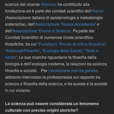
scienze del vivente
Resviva
, ha contribuito alla
fondazione e
d
è
parte dei comitati scientifici
dell’
Aiems
(Associazione italiana di epistemologia e metodologia
sistemiche), dell’
Associazione ‘Nuova Accademia
’ e
dell’
Associazione ‘Donne e Scienza’
. Fa parte dei
Comitati Scientifici di
numerose
riviste scientifico-
filosofiche, tra cui ‘
Paradigmi. Rivista di critica filosofica
’,
‘
Scienza&Filosofia
’, ‘
Ecologia della Salute
’,
‘
Testo e
senso
’.
Le sue ricerche riguardano la filosofia della
biologia e
dell’ecologia moderna, le relazioni tra scienza,
filosofia e società
.
Per
l’evoluzione non ha genere
,
abbiamo intervistato la professoressa sul rapporto tra
scienza e filosofia della scienza, e tra queste e la società
in cui viviamo.
La scienza può essere considerata un fenomeno
culturale con precise origini storiche?