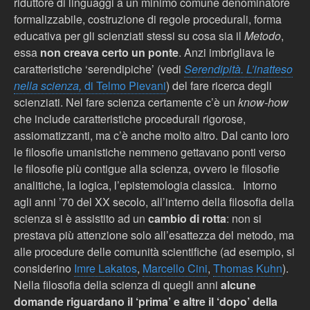
riduttore di linguaggi a un minimo comune denominatore
formalizzabile, costruzione di regole procedurali, forma
educativa per gli scienziati stessi su cosa sia
il
Metodo
,
essa
non creava certo un ponte
. Anzi imbrigliava le
caratteristiche ‘serendipiche’ (vedi
Serendipità. L’inatteso
nella scienza,
di Telmo Pievani
) del fare ricerca degli
scienziati. Nel fare scienza certamente c’è un
know-how
che include caratteristiche procedurali rigorose,
assiomatizzanti, ma c’è anche molto altro. Dal canto loro
le filosofie umanistiche nemmeno gettavano ponti verso
le filosofie più contigue alla scienza, ovvero le filosofie
analitiche, la logica, l’epistemologia classica.
Intorno
agli anni ’70 del XX secolo, all’interno della filosofia della
scienza si è assistito ad un
cambio di rotta
: non si
prestava più attenzione solo all’esattezza del metodo, ma
alle procedure delle comunit
à
scientifiche (ad esempio, si
considerino
Imre Lakatos
,
Marcello Cini
,
Thomas Kuhn
).
Nella filosofia della scienza di quegli anni
alcune
domande riguardano il ‘prima’ e altre il ‘dopo’ della