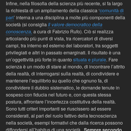
Infine, nella filosofia della scienza pi
ù
recente, si fa largo
la richiesta di un ampliamento della classica ‘
comunità di
pari
’ interna a una disciplina a molte pi
ù
componenti della
società (si consiglia
Il valore democratico della
conoscenza,
a cura di Fabrizio Rufo
). Ciò si realizza
articolando più punti di vista, tra ricercatori di diversi
campi, tra interno ed esterno dei laboratori, tra soggetti
privilegiati e altri in passato emarginati. Il risultato è una
un’oggettivit
à
pi
ù
forte in quanto
situata e plurale
. Fare
scienza è un modo di stare al mondo, di incontrare l’attrito
della realtà, di interrogarsi sulla realtà, di condividere e
mantenere l’equilibrio su quello che ognuno fa, di
condividere il dubbio sistematico, le domande tenute in
sospeso con fiducia nel futuro e, con questa stessa
postura, affrontare l’incertezza costitutiva della realtà.
Sono tutti criteri importanti se riuscissero ad essere
considerati, al pari del ruolo fattivo della tecnoscienza
nella società, esempi formativi che dalla ricerca possono
diffondersi all’habitus di una società.
Sempre secondo