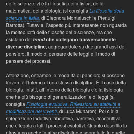
delle scienze: vi è la filosofia della fisica, della
matematica, della biologia (si consiglia
La filosofia della
scienza in Italia,
di Eleonora Montefuschi e Pierluigi
Barrotta
). Tuttavia, l’aspetto più interessante non riguarda
la molteplicità delle filosofie delle scienze, ma che
esistano dei
trend
che collegano trasversalmente
diverse discipline
, aggregandole su due grandi assi del
pensiero: il modo di pensare delle leggi e il modo di
pensare dei processi.
Attenzione, entrambe le modalità di pensiero si possono
trovare all’interno di una stessa disciplina.
È
il caso della
biologia. Infatti, all’interno della biologia c’è la fisiologia
che ha più bisogno di generalizzazioni e di leggi (si
consiglia
Fisiologia evolutiva. Riflessioni su stabilità e
modificazioni nei viventi,
di Luca Munaron
). Poi c’è la
spiegazione induttiva, abduttiva, narrativa, ricostruttiva
che è legata a tutti i processi evolutivi. Quanto descritto lo
ritroviamo anche in altre discipline e soprattutto in quelle