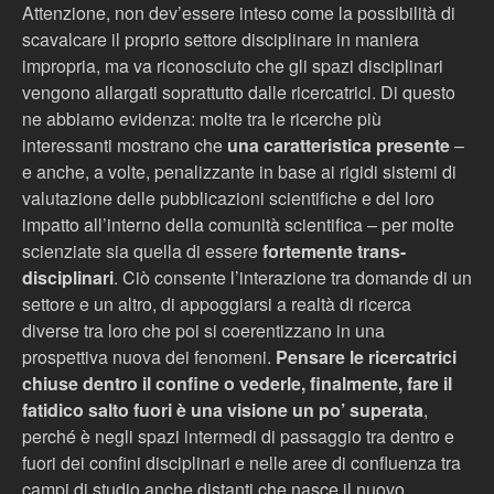
Attenzione, non dev’essere inteso come la possibilità di
scavalcare il proprio settore disciplinare in maniera
impropria, ma va riconosciuto che gli spazi disciplinari
vengono allargati soprattutto dalle ricercatrici. Di questo
ne abbiamo evidenza: molte tra le ricerche più
interessanti mostrano che
una caratteristica presente
–
e anche, a volte, penalizzante in base ai rigidi sistemi di
valutazione
delle pubblicazioni scientifiche e del loro
impatto all’interno della comunità scientifica
–
per molte
scienziate sia quella di essere
fortemente trans-
disciplinari
. Ciò consente l’interazione tra domande di un
settore e un altro, di appoggiarsi a realtà di ricerca
diverse tra loro che poi si coerentizzano in una
prospettiva nuova dei fenomeni.
Pensare le ricercatrici
chiuse dentro il confine o vederle, finalmente, fare il
fatidico salto fuori è una visione un po’ superata
,
perché
è
negli spazi intermedi di passaggio tra dentro e
fuori dei confini disciplinari e nelle aree di confluenza tra
campi di studio anche distanti che nasce il nuovo.