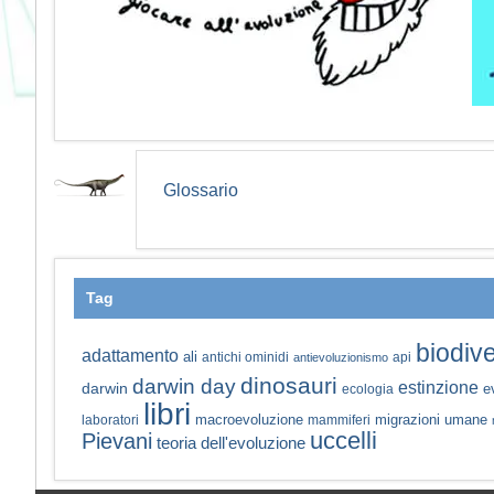
Glossario
Tag
biodive
adattamento
ali
antichi ominidi
api
antievoluzionismo
dinosauri
darwin day
estinzione
darwin
e
ecologia
libri
macroevoluzione
migrazioni umane
laboratori
mammiferi
uccelli
Pievani
teoria dell'evoluzione