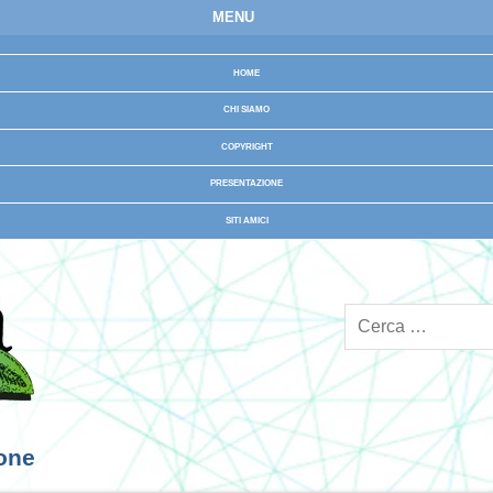
MENU
HOME
CHI SIAMO
COPYRIGHT
PRESENTAZIONE
SITI AMICI
ione