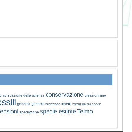
conservazione
omunicazione della scienza
creazionismo
ossili
genoma
genomi
insetti
ibridazione
interazioni tra specie
ensioni
specie estinte
Telmo
speciazione