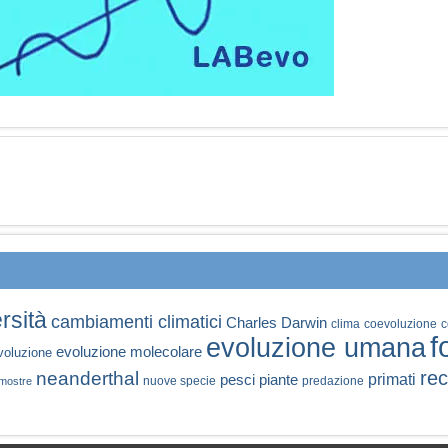
rsità
cambiamenti climatici
Charles Darwin
clima
coevoluzione
c
f
evoluzione umana
evoluzione molecolare
voluzione
rec
neanderthal
primati
pesci
piante
nuove specie
predazione
mostre