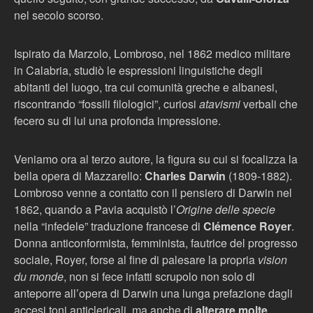
nel secolo scorso.
Ispirato da Marzolo, Lombroso, nel 1862 medico militare
in Calabria, studiò le espressioni linguistiche degli
abitanti del luogo, tra cui comunità greche e albanesi,
riscontrando “fossili filologici”, curiosi
atavismi
verbali che
fecero su di lui una profonda impressione.
Veniamo ora al terzo autore, la figura su cui si focalizza la
bella opera di Mazzarello:
Charles Darwin
(1809-1882).
Lombroso venne a contatto con il pensiero di Darwin nel
1862, quando a Pavia acquistò l’
Origine delle specie
nella “infedele” traduzione francese di
Clémence Royer
.
Donna anticonformista, femminista, fautrice del progresso
sociale, Royer, forse al fine di palesare la propria
vision
du monde
, non si fece infatti scrupolo non solo di
anteporre all’opera di Darwin una lunga prefazione dagli
accesi toni anticlericali, ma anche di
alterare molte