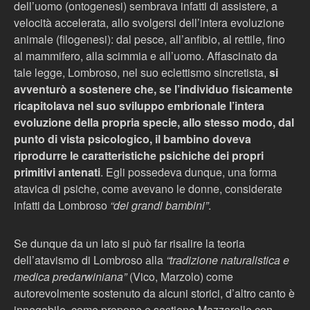
dell’uomo (ontogenesi) sembrava infatti di assistere, a
velocità accelerata, allo svolgersi dell’intera evoluzione
animale (filogenesi): dal pesce, all’anfibio, al rettile, fino
al mammifero, alla scimmia e all’uomo. Affascinato da
tale legge, Lombroso, nel suo eclettismo sincretista,
si
avventurò a sostenere che, se l’individuo fisicamente
ricapitolava nel suo sviluppo embrionale l’intera
evoluzione della propria specie, allo stesso modo, dal
punto di vista psicologico, il bambino doveva
riprodurre le caratteristiche psichiche dei propri
primitivi antenati
. Egli possedeva dunque, una forma
atavica di psiche, come avevano le donne, considerate
infatti da Lombroso
“dei grandi bambini”
.
Se dunque da un lato si può far risalire la teoria
dell’atavismo di Lombroso alla
“tradizione naturalistica e
medica predarwiniana”
(Vico, Marzolo) come
autorevolmente sostenuto da alcuni storici, d’altro canto è
innegabile, come propone e sostiene Mazzarello con