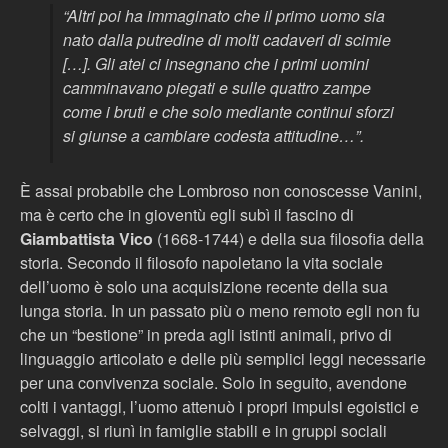
“Altri poi ha immaginato che il primo uomo sia
nato dalla putredine di molti cadaveri di scimie
[…]. Gli atei ci insegnano che i primi uomini
camminavano piegati e sulle quattro zampe
come i bruti e che solo mediante continui sforzi
si giunse a cambiare codesta attitudine…”.
È assai probabile che Lombroso non conoscesse Vanini,
ma è certo che in gioventù egli subì il fascino di
Giambattista Vico
(1668-1744) e della sua filosofia della
storia. Secondo il filosofo napoletano la vita sociale
dell’uomo è solo una acquisizione recente della sua
lunga storia. In un passato più o meno remoto egli non fu
che un “bestione” in preda agli istinti animali, privo di
linguaggio articolato e delle più semplici leggi necessarie
per una convivenza sociale. Solo in seguito, avendone
colti i vantaggi, l’uomo attenuò i propri impulsi egoistici e
selvaggi, si riunì in famiglie stabili e in gruppi sociali