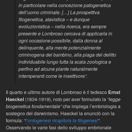
in particolare nella concezione patogenetica
dell’uomo criminale. […] La prospettiva
filogenetica, atavistica – e dunque
evoluzionistica – nella ricerca, era sempre
presente e Lombroso cercava di applicarla in
ogni occasione possibile, dalla donna al
delinquente, alla mente potenzialmente
criminogena del bambino, alla piaga del delitto
individuabile lungo tutta la scala zoologica e
perfino ad alcune piante naturalmente
intemperanti come le insettivore”.
Il quarto e ultimo autore di Lombroso è il tedesco
Ernst
Haeckel
(1834-1919), noto per aver formulato la
“legge
biogenetica fondamentale”
che impiega l’embriologia a
sostegno del darwinismo. Haeckel la enunciò con la
formula:
“
l’ontogenesi ricapitola la filogenesi
”
.
Osservando le varie fasi dello sviluppo embrionale