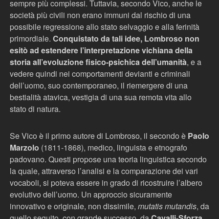
sempre più complessi. Tuttavia, secondo Vico, anche le
società più civili non erano immuni dal rischio di una
possibile regressione allo stato selvaggio e alla ferinità
primordiale.
Conquistato da tali idee, Lombroso non
esitò ad estendere l’interpretazione vichiana della
storia all’evoluzione fisico-psichica dell’umanità
, e a
vedere quindi nei comportamenti devianti e criminali
dell’uomo, suo contemporaneo, il riemergere di una
bestialità atavica, vestigia di una sua remota vita allo
stato di natura.
Se Vico è il primo autore di Lombroso, il secondo è
Paolo
Marzolo
(1811-1868), medico, linguista e etnografo
padovano. Questi propose una teoria linguistica secondo
la quale, attraverso l’analisi e la comparazione dei vari
vocaboli, si poteva essere in grado di ricostruire l’albero
evolutivo dell’uomo. Un approccio sicuramente
innovativo e originale, non dissimile,
mutatis mutandis
, da
quello seguito, con grande successo, da
Cavalli-Sforza