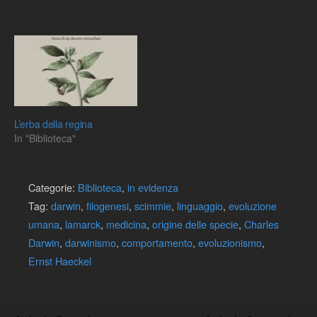
L’erba della regina
In "Biblioteca"
Categorie:
Biblioteca
,
in evidenza
Tag:
darwin
,
filogenesi
,
scimmie
,
linguaggio
,
evoluzione
umana
,
lamarck
,
medicina
,
origine delle specie
,
Charles
Darwin
,
darwinismo
,
comportamento
,
evoluzionismo
,
Ernst Haeckel