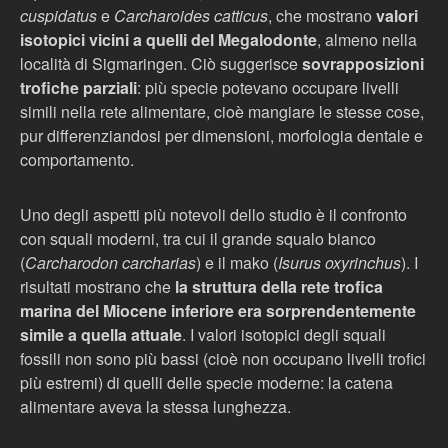
cuspidatus
e
Carcharoides catticus
, che mostrano
valori
isotopici vicini a quelli del Megalodonte
, almeno nella
località di Sigmaringen. Ciò suggerisce
sovrapposizioni
trofiche parziali
: più specie potevano occupare livelli
simili nella rete alimentare, cioè mangiare le stesse cose,
pur differenziandosi per dimensioni, morfologia dentale e
comportamento.
Uno degli aspetti più notevoli dello studio è il confronto
con squali moderni, tra cui il grande squalo bianco
(
Carcharodon carcharias
) e il mako (
Isurus oxyrinchus
). I
risultati mostrano che
la struttura della rete trofica
marina del Miocene inferiore era sorprendentemente
simile a quella attuale
. I valori isotopici degli squali
fossili non sono più bassi (cioè non occupano livelli trofici
più estremi) di quelli delle specie moderne: la catena
alimentare aveva la stessa lunghezza.