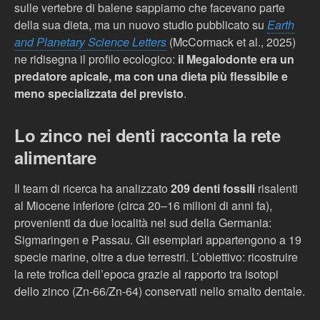
sulle vertebre di balene sappiamo che facevano parte
della sua dieta, ma un nuovo studio pubblicato su
Earth
and Planetary Science Letters
(McCormack et al., 2025)
ne ridisegna il profilo ecologico:
il Megalodonte era un
predatore apicale, ma con una dieta più flessibile e
meno specializzata del previsto
.
Lo zinco nei denti racconta la rete
alimentare
Il team di ricerca ha analizzato
209 denti fossili
risalenti
al Miocene inferiore (circa 20–16 milioni di anni fa),
provenienti da due località nel sud della Germania:
Sigmaringen e Passau. Gli esemplari appartengono a 19
specie marine, oltre a due terrestri. L’obiettivo: ricostruire
la rete trofica dell’epoca grazie al rapporto tra isotopi
dello zinco (Zn‑66/Zn‑64) conservati nello smalto dentale.