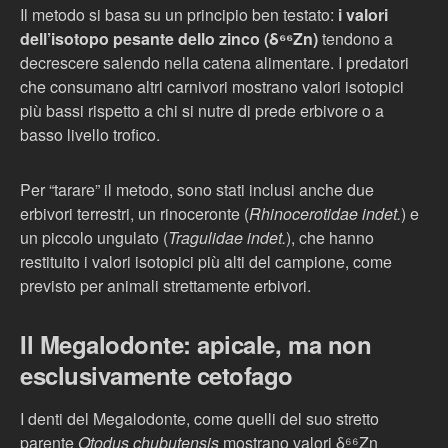
Il metodo si basa su un principio ben testato:
i valori
dell’isotopo pesante dello zinco (δ⁶⁶Zn)
tendono a
decrescere salendo nella catena alimentare. I predatori
che consumano altri carnivori mostrano valori isotopici
più bassi rispetto a chi si nutre di prede erbivore o a
basso livello trofico.
Per “tarare” il metodo, sono stati inclusi anche due
erbivori terrestri, un rinoceronte (
Rhinocerotidae indet.
) e
un piccolo ungulato (
Tragulidae indet.
), che hanno
restituito i valori isotopici più alti del campione, come
previsto per animali strettamente erbivori.
Il Megalodonte: apicale, ma non
esclusivamente cetofago
I denti del Megalodonte, come quelli del suo stretto
parente
Otodus chubutensis
mostrano valori δ⁶⁶Zn