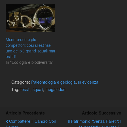
Meno prede e più
competitori: così si estinse
uno dei più grandi squali mai
esistiti
In "Ecologia e biodiversità"
Categorie:
Paleontologia e geologia
,
in evidenza
Tag:
fossili
,
squali
,
megalodon
Articolo Precedente
Articolo Successivo
Combattere Il Cancro Con
Il Patrimonio "senza Pareti": I
Darwin
Musei Dell'Università Di