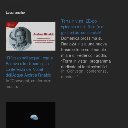
Leggi anche
Terra in vista. L’Expo
spiegato a mio figlio (e ai
genitori dei suoi amici)!
Domenica prossima su
Radio24 inizia una nuova
trasmissione settimanale
mia e di Federico Taddia.
“Riflesso nell’acqua”: oggi a
"Terra in vista", programma
Padova e in streaming la
dedicato ai temi scientifici
conferenza del Nobel
In "Convegni, conferenze,
di EXPO, compresa
dell’Acqua Andrea Rinaldo
mostre..."
l’evoluzione del cibo e la
In "Convegni, conferenze,
biodiversità, spiegati ai
mostre..."
ragazzi