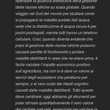
ripensare la giustizia distributiva della gestione
delle risorse idriche su scala globale. Quando
viaggio nel Sud del mondo per studiare come
si propagano le malattie portate dall’acqua,
vedo che la distribuzione di acqua sicura è per
pochi privilegiati, mentre tutti hanno un telefono
cellulare. Cosí, quando diventa evidente che
piani di gestione delle risorse idriche possono
causare perdite di biodiversità o portare
malattie debilitanti in aree che ne erano prive, è
facile valutare l’impatto economico positivo
sull’agricoltura, ma non lo è dare un valore ai
servizi degli ecosistemi che perdiamo per
sempre, o al vero costo dei ritardi cognitivi
causati dalle malattie debilitanti. Tutto questo
deve cambiare: oggi abbiamo gli strumenti per
poter stimare quantitativamente il vero valore
del capitale naturale, essenziale per valutare la