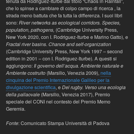
tenuta da Rodriguez-Iturbe dal titolo “Chaos in Rainfall”,
che lo spinse a cambiare di colpo campo di ricerca , la
strada meno battuta che fa tutta la differenza. I suoi libri
sono:
River networks as ecological corridors. Species,
population, pathogens,
(Cambridge University Press,
New York 2020, con I. Rodriguez-Iturbe e Marino Gatto), e
Fractal river basins. Chance and self-organization
(Cambridge University Press, New York 1997 – second
edition in 2001 – con I. Rodriguez-Iturbe). A questi si
aggiungono:
Il governo dell’acqua. Ambiente naturale e
Ambiente costruito
(Marsilio, Venezia 2009),
nella
cinquina del Premio Internazionale Galileo per la
divulgazione scientifica
, e
Del rugby. Verso una ecologia
della pallaovale
(Marsilio, Venezia 2017), Premio
speciale del CONI nel contesto del Premio Memo
Geremia.
Fonte
: Comunicato Stampa Università di Padova