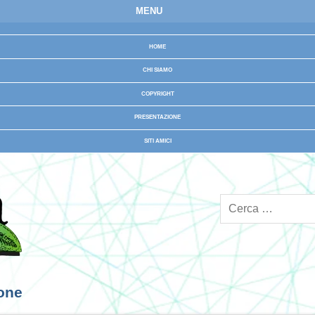
MENU
HOME
CHI SIAMO
COPYRIGHT
PRESENTAZIONE
SITI AMICI
ione