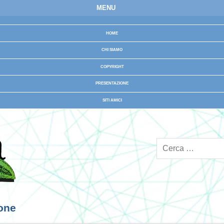
MENU
HOME
CHI SIAMO
COPYRIGHT
PRESENTAZIONE
SITI AMICI
ione