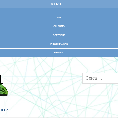
MENU
HOME
CHI SIAMO
COPYRIGHT
PRESENTAZIONE
SITI AMICI
ione